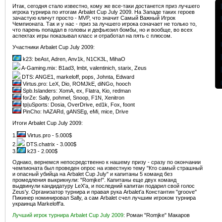
Итак, сегодня стало известно, кому же все-таки достанется приз лучшего
игрока турнира по итогам Arbalet Cup July 2009. На Западе таких героев
зачастую кличут просто - MVP, что значит Самый Важный Игрок
Чемпионата. Так и у нас - приз за лучшего игрока означает не только то,
что парень попадал в головы и дефьюзил бомбы, но и вообще, во всех
аспектах игры показывал класс и отработал на пять с плюсом.
Участники Arbalet Cup July 2009:
k23: beAst, Adren, Anv1k, N1CK3L, MihaO
A-Gaming.mix: B1ad3, lmbt, valentinich, starix, Zeus
DTS: ANGE1, markeloff, pops, Johnta, Edward
Virtus.pro: LeX, Dio, ROMJkE, diNGo, hooch
Spb.Islanders: XomA, ex, Flatra, Kio, redman
forZe: Sally, pohmel, Snoop, F1N, Xenitron
tp|uSports: Dosia, OverDrive, ed1k, Fox, foont
PinCho: hAZARd, gANSEg, eMi, mice, Drive
Итоги Arbalet Cup July 2009:
1.
Virtus.pro - 5.000$
2.
DTS.chatrix - 3.000$
3.
k23 - 2.000$
Однако, вернемся непосредственно к нашему призу - сразу по окончании
чемпионата был проведен опрос на известную тему "Кто самый страшный
и опасный убийца на Arbalet Cup July" и капитаны 5 команд без
промедления выкрикнули: "Romjke!". Капитаны еще двух команд
выдвинули кандидатуру LeX'а, и последний капитан подарил свой голос
Zeus'у. Организатор турнира и правая рука Arbalet'а Константин "groove"
Пикинер номинировал Sally, а сам Arbalet счел лучшим игроком турнира
украинца Markeloff'а.
Лучший игрок турнира Arbalet Cup July 2009
: Роман "Romjke" Макаров