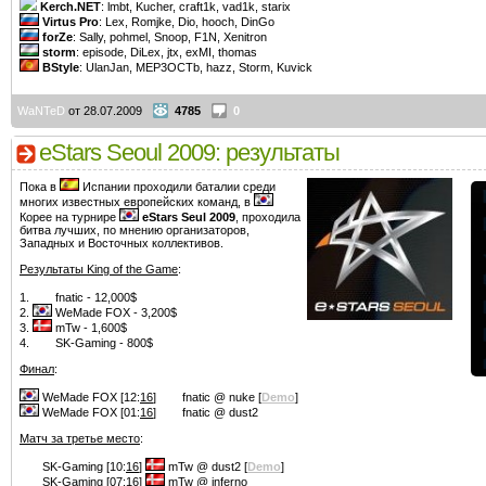
Kerch.NET
: lmbt, Kucher, craft1k, vad1k, starix
Virtus Pro
: Lex, Romjke, Dio, hooch, DinGo
forZe
: Sally, pohmel, Snoop, F1N, Xenitron
storm
: episode, DiLex, jtx, exMI, thomas
BStyle
: UlanJan, MEP3OCTb, hazz, Storm, Kuvick
WaNTeD
от 28.07.2009
4785
0
eStars Seoul 2009: результаты
Пока в
Испании проходили баталии среди
многих известных европейских команд, в
Корее на турнире
eStars Seul 2009
, проходила
битва лучших, по мнению организаторов,
Западных и Восточных коллективов.
Результаты King of the Game
:
1.
fnatic - 12,000$
2.
WeMade FOX - 3,200$
3.
mTw - 1,600$
4.
SK-Gaming - 800$
Финал
:
WeMade FOX [12:
16
]
fnatic @ nuke [
Demo
]
WeMade FOX [01:
16
]
fnatic @ dust2
Матч за третье место
:
SK-Gaming [10:
16
]
mTw @ dust2 [
Demo
]
SK-Gaming [07:
16
]
mTw @ inferno