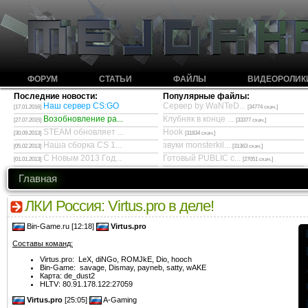
ФОРУМ
СТАТЬИ
ФАЙЛЫ
ВИДЕОРОЛИК
Последние новости:
Популярные файлы:
Наш сервер CS:GO
Сервер by WaNTeD...
[17.01.2016]
[34774 скач.]
Возобновление ра...
Клубняк в конце ...
[27.07.2015]
[33377 скач.]
STEAM обновляет ...
Hook
[30.09.2013]
[31834 скач.]
Наша сборка CS 1...
звуки monsterkil...
[05.02.2013]
[31363 скач.]
С Новым 2013 Год...
Готовый PUBLIC с...
[01.01.2013]
[27051 скач.]
Главная
ЛКИ Россия: Virtus.pro в деле!
Bin-Game.ru [12:18]
Virtus.pro
Составы команд:
Virtus.pro: LeX, diNGo, ROMJkE, Dio, hooch
Bin-Game: savage, Dismay, payneb, satty, wAKE
Карта: de_dust2
HLTV: 80.91.178.122:27059
Virtus.pro
[25:05]
A-Gaming