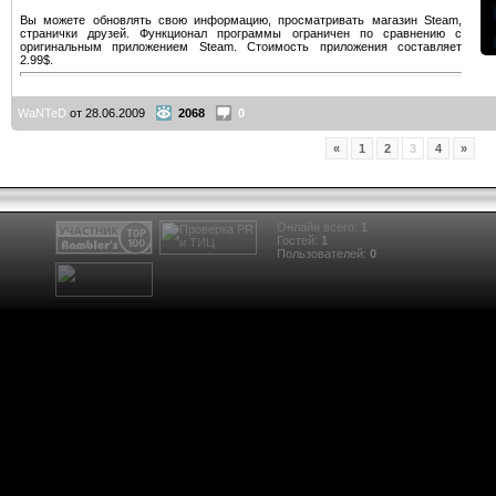
Вы можете обновлять свою информацию, просматривать магазин Steam,
странички друзей. Функционал программы ограничен по сравнению с
оригинальным приложением Steam. Стоимость приложения составляет
2.99$.
WaNTeD
от 28.06.2009
2068
0
«
1
2
3
4
»
Онлайн всего:
1
Гостей:
1
Пользователей:
0