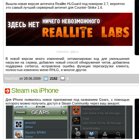
Вышла новая версия античита Reallite HLGuard под номером 2.7, вероятно
это самый лучший серверный античит для Counter-Strike 1.6.
скачать здесь
В новой версии много изменений: оптимизирован код для уменьшения
нагрузки на сервер, добавлен новый способ обнаружения читов, добавлена
поддержка cerberus, исправлена ошибка функции перезагрузки клиента,
полностью изменено меню RHLG, и многое другое.
WaNTeD
от 28.06.2009
2182
0
Steam на iPhone
Для iPhone появилось новое приложение под названием Gears, с помощью
которого можно получить доступ в Steam Community через ваш аккаунт.