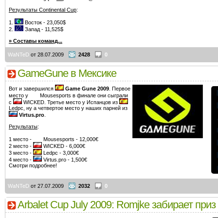
Результаты Continental Cup
:
1.
Восток - 23,050$
2.
Запад - 11,525$
» Составы команд...
WaNTeD
от 28.07.2009
2428
0
GameGune в Мексике
Вот и завершился
Game Gune 2009
. Первое
место у
Mousesports в финале они сыграли
с
WICKED. Третье место у Испанцов из
Ledpc, ну а четвертое место у наших парней из
Virtus.pro
.
Результаты
:
1 место -
Mousesports - 12,000€
2 место -
WICKED - 6,000€
3 место -
Ledpc - 3,000€
4 место -
Virtus.pro - 1,500€
Смотри подробнее!
WaNTeD
от 27.07.2009
2032
0
Arbalet Cup July 2009: Romjke забирает приз