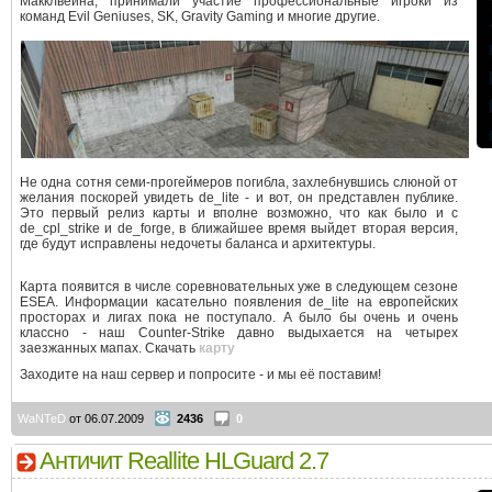
Макклвейна, принимали участие профессиональные игроки из
команд Evil Geniuses, SK, Gravity Gaming и многие другие.
Не одна сотня семи-прогеймеров погибла, захлебнувшись слюной от
желания поскорей увидеть de_lite - и вот, он представлен публике.
Это первый релиз карты и вполне возможно, что как было и с
de_cpl_strike и de_forge, в ближайшее время выйдет вторая версия,
где будут исправлены недочеты баланса и архитектуры.
Карта появится в числе соревновательных уже в следующем сезоне
ESEA. Информации касательно появления de_lite на европейских
просторах и лигах пока не поступало. А было бы очень и очень
классно - наш Counter-Strike давно выдыхается на четырех
заезжанных мапах. Скачать
карту
Заходите на наш сервер и попросите - и мы её поставим!
WaNTeD
от 06.07.2009
2436
0
Античит Reallite HLGuard 2.7