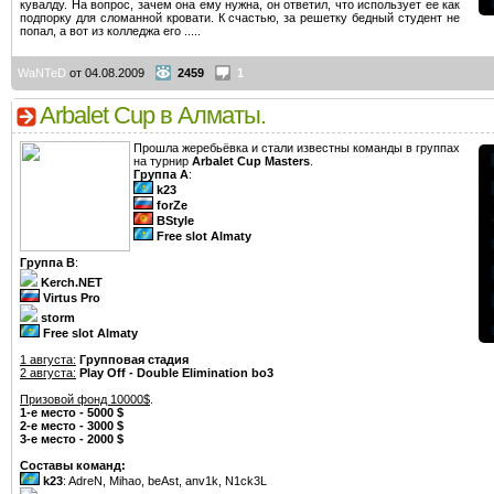
кувалду. На вопрос, зачем она ему нужна, он ответил, что использует ее как
подпорку для сломанной кровати. К счастью, за решетку бедный студент не
попал, а вот из колледжа его .....
WaNTeD
от 04.08.2009
2459
1
Arbalet Cup в Алматы.
Прошла жеребьёвка и стали известны команды в группах
на турнир
Arbalet Cup Masters
.
Группа А
:
k23
forZe
BStyle
Free slot Almaty
Группа B
:
Kerch.NET
Virtus Pro
storm
Free slot Almaty
1 августа:
Групповая стадия
2 августа:
Play Off - Double Elimination bo3
Призовой фонд 10000$
.
1-е место - 5000 $
2-е место - 3000 $
3-е место - 2000 $
Составы команд:
k23
: AdreN, Mihao, beAst, anv1k, N1ck3L