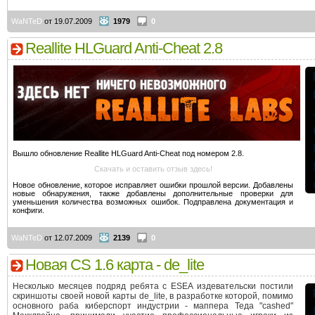
WaNTeD
от 19.07.2009
1979
0
Reallite HLGuard Anti-Cheat 2.8
Вышло обновление Reallite HLGuard Anti-Cheat под номером 2.8.
Скачать и оставить отзыв здесь!
Новое обновление, которое исправляет ошибки прошлой версии. Добавлены
новые обнаружения, также добавлены дополнительные проверки для
уменьшения количества возможных ошибок. Подправлена документация и
конфиги.
WaNTeD
от 12.07.2009
2139
0
Новая CS 1.6 карта - de_lite
Несколько месяцев подряд ребята с ESEA издевательски постили
скриншоты своей новой карты de_lite, в разработке которой, помимо
основного раба киберспорт индустрии - маппера Теда "cashed"