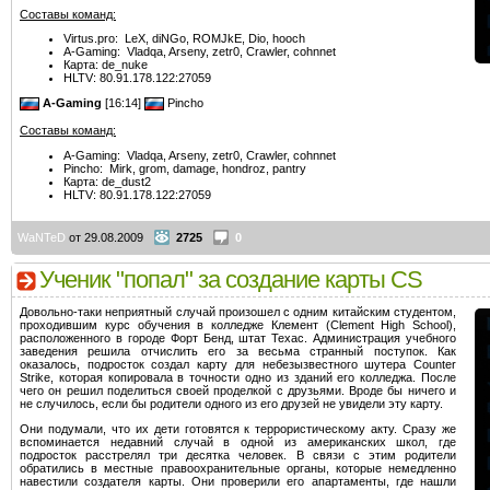
Составы команд:
Virtus.pro: LeX, diNGo, ROMJkE, Dio, hooch
A-Gaming: Vladqa, Arseny, zetr0, Crawler, cohnnet
Карта: de_nuke
HLTV: 80.91.178.122:27059
A-Gaming
[16:14]
Pincho
Составы команд:
A-Gaming: Vladqa, Arseny, zetr0, Crawler, cohnnet
Pincho: Mirk, grom, damage, hondroz, pantry
Карта: de_dust2
HLTV: 80.91.178.122:27059
WaNTeD
от 29.08.2009
2725
0
Ученик "попал" за создание карты CS
Довольно-таки неприятный случай произошел с одним китайским студентом,
проходившим курс обучения в колледже Клемент (Clement High School),
расположенного в городе Форт Бенд, штат Техас. Администрация учебного
заведения решила отчислить его за весьма странный поступок. Как
оказалось, подросток создал карту для небезызвестного шутера Counter
Strike, которая копировала в точности одно из зданий его колледжа. После
чего он решил поделиться своей проделкой с друзьями. Вроде бы ничего и
не случилось, если бы родители одного из его друзей не увидели эту карту.
Они подумали, что их дети готовятся к террористическому акту. Сразу же
вспоминается недавний случай в одной из американских школ, где
подросток расстрелял три десятка человек. В связи с этим родители
обратились в местные правоохранительные органы, которые немедленно
навестили создателя карты. Они проверили его апартаменты, где нашли