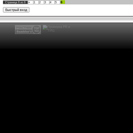
6
Страница
6
из
6
«
1
2
3
4
5