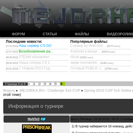
ФОРУМ
СТАТЬИ
ФАЙЛЫ
ВИДЕОРОЛИК
Последние новости:
Популярные файлы:
Наш сервер CS:GO
Сервер by WaNTeD...
[17.01.2016]
[34773 скач.]
Возобновление ра...
Клубняк в конце ...
[27.07.2015]
[33376 скач.]
STEAM обновляет ...
Hook
[30.09.2013]
[31832 скач.]
Наша сборка CS 1...
звуки monsterkil...
[05.02.2013]
[31361 скач.]
С Новым 2013 Год...
Готовый PUBLIC с...
[01.01.2013]
[27050 скач.]
6
Страница
6
из
6
«
1
2
3
4
5
Форум
»
-MEJORKA.RU-- Challenge 5x5 CUP
»
Spring 2010 CUP 5x5 Online
этой теме)
Информация о турнире
WaNTeD
Дата: Пятница, 23.04.2010, 19:11 | Сообщ
1) В турнир набирается 16 команд, де
2) Система проведения турнира -
Full d