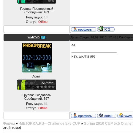
Группа: Проверенный
Сообщений:
163
Репутация:
18
Статус:
Offline
WaNTeD
Дата: Среда, 14.07.2010, 12:43 | Сообще
хз
HEY, WHAT'S UP?
Admin
Группа: Создатель
Сообщений:
397
Репутация:
81
Статус:
Offline
Форум
»
-MEJORKA.RU-- Challenge 5x5 CUP
»
Spring 2010 CUP 5x5 Online
этой теме)