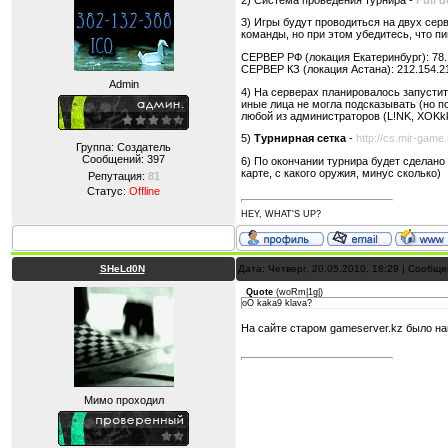
3) Игры будут проводиться на двух сер
команды, но при этом убедитесь, что п
СЕРВЕР РФ (локация Екатеринбург): 78.
СЕРВЕР КЗ (локация Астана): 212.154.2
Admin
4) На серверах планировалось запустит
иные лица не могла подсказывать (но п
любой из администраторов (L!NK, XOKk
5)
Турнирная сетка
-
http://cs.mir-game
Группа: Создатель
Сообщений:
397
6) По окончании турнира будет сделано
карте, с какого оружия, минус сколько)
Репутация:
81
Статус:
Offline
HEY, WHAT'S UP?
SHeLd0N
Дата: Четверг, 20.05.2010, 18:29 | Сообщ
Quote
(
woRm|1g|
)
oO kaka9 klava?
На сайте старом gameserver.kz было на
Мимо проходил