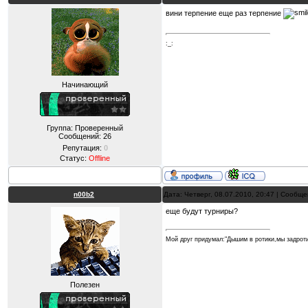
вини терпение еще раз терпение
:_:
Начинающий
Группа: Проверенный
Сообщений:
26
Репутация:
0
Статус:
Offline
n00b2
Дата: Четверг, 08.07.2010, 20:47 | Сообщ
еще будут турниры?
Мой друг придумал:"Дышим в ротики,мы задрот
Полезен