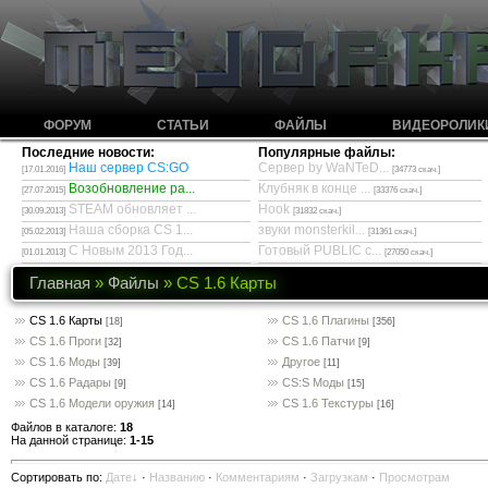
ФОРУМ
СТАТЬИ
ФАЙЛЫ
ВИДЕОРОЛИК
Последние новости:
Популярные файлы:
Наш сервер CS:GO
Сервер by WaNTeD...
[17.01.2016]
[34773 скач.]
Возобновление ра...
Клубняк в конце ...
[27.07.2015]
[33376 скач.]
STEAM обновляет ...
Hook
[30.09.2013]
[31832 скач.]
Наша сборка CS 1...
звуки monsterkil...
[05.02.2013]
[31361 скач.]
С Новым 2013 Год...
Готовый PUBLIC с...
[01.01.2013]
[27050 скач.]
Главная
»
Файлы
» CS 1.6 Карты
CS 1.6 Карты
CS 1.6 Плагины
[18]
[356]
CS 1.6 Проги
CS 1.6 Патчи
[32]
[9]
CS 1.6 Моды
Другое
[39]
[11]
CS 1.6 Радары
CS:S Моды
[9]
[15]
CS 1.6 Модели оружия
CS 1.6 Текстуры
[14]
[16]
Файлов в каталоге
:
18
На данной странице
:
1-15
Сортировать по
:
Дате
·
Названию
·
Комментариям
·
Загрузкам
·
Просмотрам