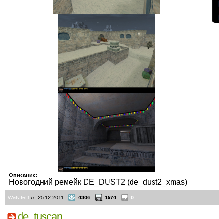
Описание:
Новогодний ремейк DE_DUST2 (de_dust2_xmas)
WaNTeD
от 25.12.2011
4306
1574
0
de_tuscan