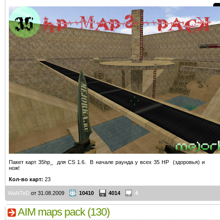
Пакет карт 35hp_ для CS 1.6. В начале раунда у всех 35 HP (здоровья) и
нож!
Кол-во карт:
23
WaNTeD
от 31.08.2009
10410
4014
4
AIM maps pack (130)