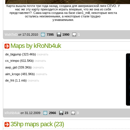
Карта вышла почти три года назад, создана для американской лиги CEVO. У
нас же эту карту приходится играть впервые, что же она из себя
представляет?. Сама карта создана на базе clan1_mill, некоторые места
остались неизменными, а некоторые стали трудно
узнаваемыми.
WaNTeD
от 17.01.2010
7395
1990
1
Maps by kRoNb4uk
de_bigjump (323.4Kb)
скачать
cs_trimpo (611.5Kb)
скачать
awp_gid (339.3Kb)
скачать
aim_krogo (481.9Kb)
скачать
de_frit (1.1 mb)
скачать
kRoNb4uk
от 31.12.2009
2966
23
3
35hp maps pack (23)