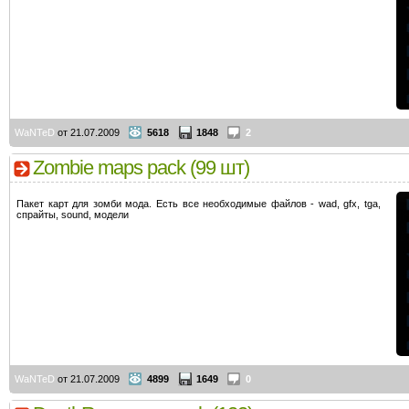
WaNTeD
от 21.07.2009
5618
1848
2
Zombie maps pack (99 шт)
Пакет карт для зомби мода. Есть все необходимые файлов - wad, gfx, tga,
спрайты, sound, модели
WaNTeD
от 21.07.2009
4899
1649
0