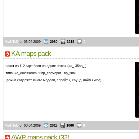
WaNTeD
от 03.04.2009
2980
1218
0
KA maps pack
пакет из 112 карт боев на одних ножах (ka_ 35hp_ )
типа: ka_colesseum 35hp_conveyor 1hp_final
(архив содержет много модели, спрайты, саунд, вайлы wad)
WaNTeD
от 03.04.2009
2811
1066
0
AWP maps pack (32)