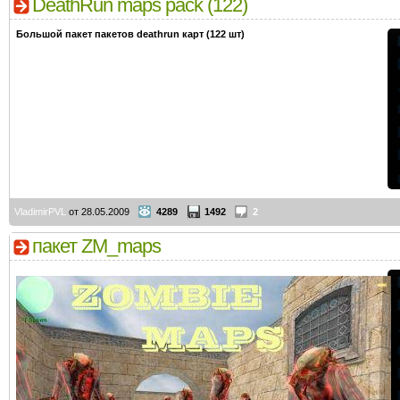
DeathRun maps pack (122)
Большой пакет пакетов deathrun карт (122 шт)
VladimirPVL
от 28.05.2009
4289
1492
2
пакет ZM_maps