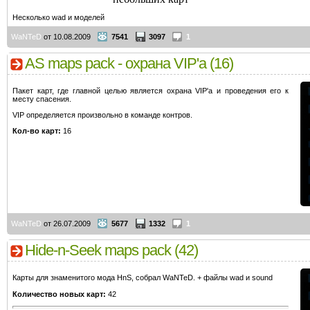
Несколько wad и моделей
WaNTeD
от 10.08.2009
7541
3097
1
AS maps pack - охрана VIP'а (16)
Пакет карт, где главной целью является охрана VIP'а и проведения его к
месту спасения.
VIP определяется произвольно в команде контров.
Кол-во карт:
16
WaNTeD
от 26.07.2009
5677
1332
1
Hide-n-Seek maps pack (42)
Карты для знаменитого мода HnS, собрал WaNTeD. + файлы wad и sound
Количество новых карт:
42