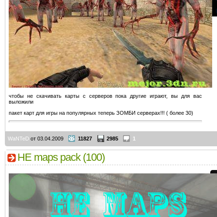
чтобы не скачивать карты с серверов пока другие играют, вы для вас
выложили
пакет карт для игры на популярных теперь ЗОМБИ серверах!!! ( более 30)
WaNTeD
от 03.04.2009
11827
2985
1
HE maps pack (100)