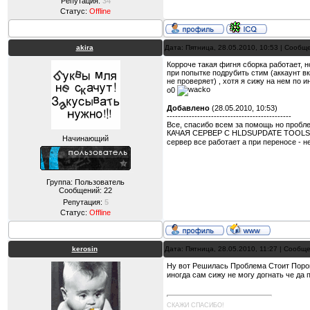
Репутация:
34
Статус:
Offline
akira
Дата: Пятница, 28.05.2010, 10:53 | Сооб
Корроче такая фигня сборка работает, но
при попытке подрубить стим (аккаунт вкл)
не проверяет) , хотя я сижу на нем по и
о0
Добавлено
(28.05.2010, 10:53)
---------------------------------------------
Все, спасибо всем за помощь но пробле
КАЧАЯ СЕРВЕР С HLDSUPDATE TOOLS под 
Начинающий
сервер все работает а при переносе - н
Группа: Пользователь
Сообщений:
22
Репутация:
5
Статус:
Offline
kerosin
Дата: Пятница, 28.05.2010, 11:27 | Сообщ
Ну вот Решилась Проблема Стоит Порою 
иногда сам сижу не могу догнать че да п
СКАЖИ СПАСИБО!