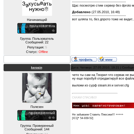
---------------------------------------------
Щас посмотрю стим сервер без dproto мо
Добавлено
(27.05.2010, 16:48)
---------------------------------------------
вот шляпа то, без дпрото тоже не видит.
Начинающий
Группа: Пользователь
Сообщений:
22
Репутация:
5
Статус:
Offline
kerosin
Дата: Четверг, 27.05.2010, 19:21 | Сообщ
чето ты сам на Творил что сервак не вы
ну еще поробуй отредактируй все файл
выложи из сурф steam.ini и server.cfg
СКАЖИ СПАСИБО!
Полезен
Не забываем Ставить Плюсики!!! +++++
[ICQ* 54-939-52]
Группа: Проверенный
Сообщений:
144