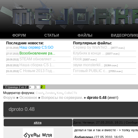
ФОРУМ
СТАТЬИ
ФАЙЛЫ
ВИДЕОРОЛИК
Последние новости:
Популярные файлы:
Наш сервер CS:GO
Сервер by WaNTeD...
[17.01.2016]
[34777 скач.]
Возобновление ра...
Клубняк в конце ...
[27.07.2015]
[33377 скач.]
STEAM обновляет ...
Hook
[30.09.2013]
[31837 скач.]
Наша сборка CS 1...
звуки monsterkil...
[05.02.2013]
[31364 скач.]
С Новым 2013 Год...
Готовый PUBLIC с...
[01.01.2013]
[27053 скач.]
2
Страница
2
из
2
«
1
Модератор форума:
,
,
,
Crash
Zenden
Kote
CoBeCTb
Форум
»
Основное
»
Вопросы по серверам.
»
dproto 0.48
(инет)
dproto 0.48
akira
Дата: Четверг, 27.05.2010, 16:21 | Сообщ
делал и так и так и вместе - > толку нул
Добавлено
(27.05.2010, 16:07)