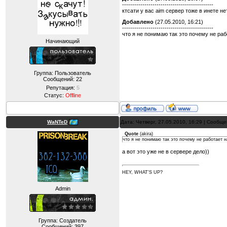
---------------------------------------------
ктсати у вас aim сервер тоже в инете нет
Добавлено
(27.05.2010, 16:21)
---------------------------------------------
что я не понимаю так это почему не раб
Начинающий
Группа: Пользователь
Сообщений:
22
Репутация:
5
Статус:
Offline
WaNTeD
Дата: Четверг, 27.05.2010, 16:29 | Сообщ
Quote
(
akira
)
что я не понимаю так это почему не работает н
а вот это уже не в сервере дело))
HEY, WHAT'S UP?
Admin
Группа: Создатель
Сообщений:
397