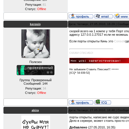
Репутация:
81
Статус:
Offline
kerosin
Дата: Четверг, 27.05.2010, 16:29 | Сообщ
скорей всего на 1 компе у тебя Порт от
адресу 127.0.0.1:27017 если не можешь 
Если порты открыты Кинь это
Consol
где
СКАЖИ СПАСИБО!
Полезен
Не забываем Ставить Плюсики!!! +++++
[ICQ* 54-939-52]
Группа: Проверенный
Сообщений:
144
Репутация:
34
Статус:
Offline
akira
Дата: Четверг, 27.05.2010, 16:48 | Сообщ
порты открыты, написано же сурс виден
Дело в сервере, может стоить просто с
Добавлено
(27.05.2010, 16:35)