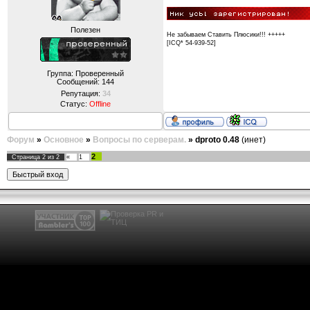
Полезен
Не забываем Ставить Плюсики!!! +++++
[ICQ* 54-939-52]
Группа: Проверенный
Сообщений:
144
Репутация:
34
Статус:
Offline
Форум
»
Основное
»
Вопросы по серверам.
»
dproto 0.48
(инет)
2
Страница
2
из
2
«
1