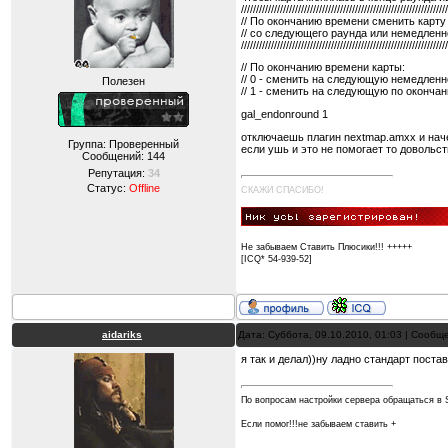
/////////////////////////////////////////////////////////////////////
// По окончанию времени сменить карту
// со следующего раунда или немедленн
/////////////////////////////////////////////////////////////////////
// По окончанию времени карты:
// 0 - сменить на следующую немедленн
Полезен
// 1 - сменить на следующую по оконча
gal_endonround 1
отключаешь плагин nextmap.amxx и наче
Группа: Проверенный
если ушь и это не помогает то довольс
Сообщений:
144
Репутация:
34
Статус:
Offline
СКАЖИ СПАСИБО!
Не забываем Ставить Плюсики!!! +++++
[ICQ* 54-939-52]
aidariks
Дата: Суббота, 09.10.2010, 01:03 | Сооб
я так и делал))ну ладно стандарт поста
По вопросам настройки сервера обращаться в S
Если помог!!!не забываем ставить +