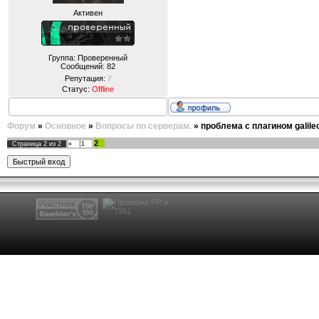
Активен
Группа: Проверенный
Сообщений:
82
Репутация:
7
Статус:
Offline
Форум
»
Основное
»
Вопросы по серверам.
»
проблема с плагином galil
2
Страница
2
из
2
«
1