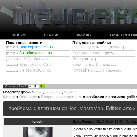
ФОРУМ
СТАТЬИ
ФАЙЛЫ
ВИДЕОРОЛИК
Последние новости:
Популярные файлы:
Наш сервер CS:GO
Сервер by WaNTeD...
[17.01.2016]
[34780 скач.]
Возобновление ра...
Клубняк в конце ...
[27.07.2015]
[33377 скач.]
STEAM обновляет ...
Hook
[30.09.2013]
[31838 скач.]
Наша сборка CS 1...
звуки monsterkil...
[05.02.2013]
[31365 скач.]
С Новым 2013 Год...
Готовый PUBLIC с...
[01.01.2013]
[27056 скач.]
2
Страница
2
из
2
«
1
Модератор форума:
,
,
,
Crash
Zenden
Kote
CoBeCTb
Форум
»
Основное
»
Вопросы по серверам.
»
проблема с плагином galil
проблема с плагином galileo_MastaMan_Edition.amxx
kerosin
Дата: Пятница, 08.10.2010, 15:53 | Сооб
в galileo в конфиге всеже описано по Р
чтобы карта менялась в конце раунда