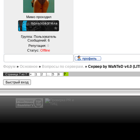
Мимо проходил
Группа: Пользователь
Сообщений:
6
Репутация:
0
Статус:
Offline
Форум
»
Основное
»
Вопросы по серверам.
»
Сервер by WaNTeD v4.0 (LIT
7
Страница
7
из
7
«
1
2
…
5
6