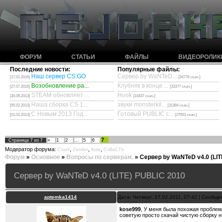
ФОРУМ
СТАТЬИ
ФАЙЛЫ
ВИДЕОРОЛИК
Последние новости:
Популярные файлы:
Наш сервер CS:GO
Сервер by WaNTeD...
[17.01.2016]
[34776 скач.]
Возобновление ра...
Клубняк в конце ...
[27.07.2015]
[33377 скач.]
STEAM обновляет ...
Hook
[30.09.2013]
[31837 скач.]
Наша сборка CS 1...
звуки monsterkil...
[05.02.2013]
[31364 скач.]
С Новым 2013 Год...
Готовый PUBLIC с...
[01.01.2013]
[27053 скач.]
7
Страница
7
из
7
«
1
2
…
5
6
Модератор форума:
,
,
,
Crash
Zenden
Kote
CoBeCTb
Форум
»
Основное
»
Вопросы по серверам.
»
Сервер by WaNTeD v4.0 (LIT
Сервер by WaNTeD v4.0 (LITE) PUBLIC 2010
aptemka1414
Дата: Четверг, 17.02.2011, 07:42 | Сообщ
kose999
, У меня была похожая проблем
советую просто скачай чистую сборку на