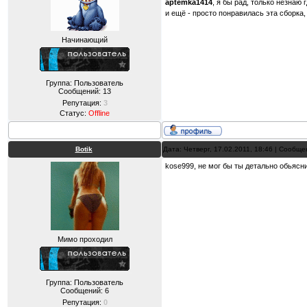
aptemka1414
, я бы рад, только незнаю
и ещё - просто понравилась эта сборка,
Начинающий
Группа: Пользователь
Сообщений:
13
Репутация:
3
Статус:
Offline
Botik
Дата: Четверг, 17.02.2011, 18:46 | Сообщ
kose999, не мог бы ты детально обьясни
Мимо проходил
Группа: Пользователь
Сообщений:
6
Репутация:
0