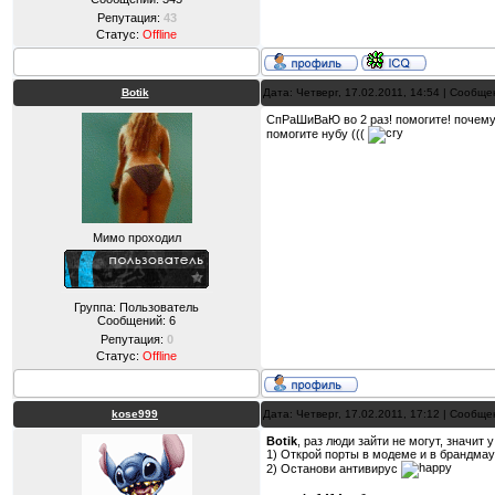
Репутация:
43
Статус:
Offline
Botik
Дата: Четверг, 17.02.2011, 14:54 | Сообщ
СпРаШиВаЮ во 2 раз! помогите! почему к
помогите нубу (((
Мимо проходил
Группа: Пользователь
Сообщений:
6
Репутация:
0
Статус:
Offline
kose999
Дата: Четверг, 17.02.2011, 17:12 | Сообщ
Botik
, раз люди зайти не могут, значит 
1) Открой порты в модеме и в брандма
2) Останови антивирус