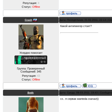
Репутация:
4
Статус:
Offline
Crash
Дата: Понедельник, 21.02.2011, 22:13 | 
Какой антипингер стоит?
Усердно помогает
Группа: Проверенный
Сообщений:
345
Репутация:
43
Статус:
Offline
Botik
Дата: Среда, 09.03.2011, 19:43 | Сообщен
хз.. я сервак wanteda скачал))