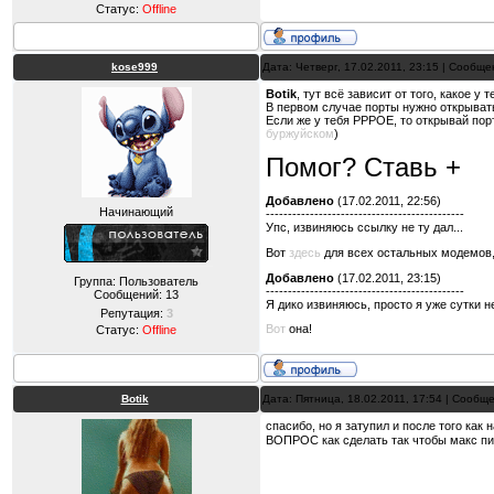
Статус:
Offline
kose999
Дата: Четверг, 17.02.2011, 23:15 | Сообщ
Botik
, тут всё зависит от того, какое у
В первом случае порты нужно открывать
Если же у тебя PPPOE, то открывай пор
буржуйском
)
Помог? Ставь +
Добавлено
(17.02.2011, 22:56)
Начинающий
---------------------------------------------
Упс, извиняюсь ссылку не ту дал...
Вот
здесь
для всех остальных модемов, 
Добавлено
(17.02.2011, 23:15)
Группа: Пользователь
---------------------------------------------
Сообщений:
13
Я дико извиняюсь, просто я уже сутки 
Репутация:
3
Вот
она!
Статус:
Offline
Botik
Дата: Пятница, 18.02.2011, 17:54 | Сообщ
спасибо, но я затупил и после того как 
ВОПРОС как сделать так чтобы макс пин