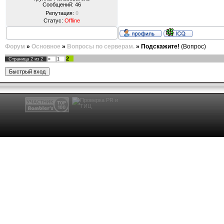
Сообщений:
46
Репутация:
0
Статус:
Offline
Форум
»
Основное
»
Вопросы по серверам.
»
Подскажите!
(Вопрос)
2
Страница
2
из
2
«
1