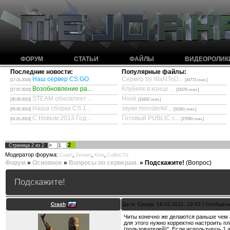
ФОРУМ
СТАТЬИ
ФАЙЛЫ
ВИДЕОРОЛИК
Последние новости:
Популярные файлы:
Наш сервер CS:GO
Сервер by WaNTeD...
[17.01.2016]
[34773 скач.]
Возобновление ра...
Клубняк в конце ...
[27.07.2015]
[33376 скач.]
STEAM обновляет ...
Hook
[30.09.2013]
[31832 скач.]
Наша сборка CS 1...
звуки monsterkil...
[05.02.2013]
[31361 скач.]
С Новым 2013 Год...
Готовый PUBLIC с...
[01.01.2013]
[27050 скач.]
2
Страница
2
из
2
«
1
Модератор форума:
,
,
,
Crash
Zenden
Kote
CoBeCTb
Форум
»
Основное
»
Вопросы по серверам.
»
Подскажите!
(Вопрос)
Подскажите!
Crash
Дата: Среда, 16.02.2011, 19:52 | Сообщен
Читы конечно же делаются раньше чем а
для этого нужно корректно настроить п
(пользователей)". Если используешь 1 а