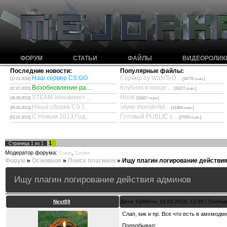
ФОРУМ
СТАТЬИ
ФАЙЛЫ
ВИДЕОРОЛИК
Последние новости:
Популярные файлы:
Наш сервер CS:GO
Сервер by WaNTeD...
[17.01.2016]
[34776 скач.]
Возобновление ра...
Клубняк в конце ...
[27.07.2015]
[33377 скач.]
STEAM обновляет ...
Hook
[30.09.2013]
[31837 скач.]
Наша сборка CS 1...
звуки monsterkil...
[05.02.2013]
[31364 скач.]
С Новым 2013 Год...
Готовый PUBLIC с...
[01.01.2013]
[27053 скач.]
1
Страница
1
из
1
Модератор форума:
,
Crash
Zenden
Форум
»
Основное
»
Поиск плагинов
»
Ищу плагин логирование действи
Ищу плагин логирование действия админов
Next99
Дата: Суббота, 13.02.2010, 12:36 | Сооб
Слап, кик и пр. Все что есть в амхмодм
Попробывал: