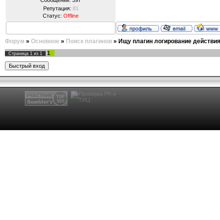
Сообщений:
397
Репутация:
81
Статус:
Offline
Форум
»
Основное
»
Поиск плагинов
»
Ищу плагин логирование действи
1
Страница
1
из
1