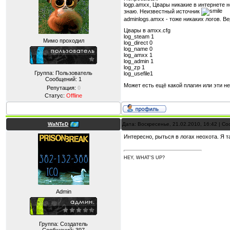
logp.amxx, Цвары никакие в интернете н
знаю. Неизвестный источник
adminlogs.amxx - тоже никаких логов. Ве
Цвары в amxx.cfg
log_steam 1
Мимо проходил
log_direct 0
log_name 0
log_amxx 1
log_admin 1
log_zp 1
Группа: Пользователь
log_usefile1
Сообщений:
1
Может есть ещё какой плагин или эти н
Репутация:
0
Статус:
Offline
WaNTeD
Дата: Воскресенье, 21.02.2010, 16:42 | 
Интересно, рыться в логах неохота. Я т
HEY, WHAT'S UP?
Admin
Группа: Создатель