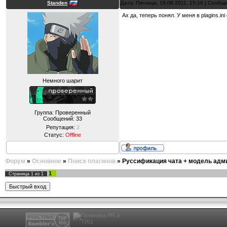
Standen
Дата: Пятница, 19.08.2011, 15:16 | Сообщ
Ах да, теперь понял. У меня в plagins.i
Немного шарит
Группа: Проверенный
Сообщений:
33
Репутация:
2
Статус:
Offline
Форум
»
Основное
»
Поиск плагинов
»
Руссификация чата + модель адм
1
Страница
1
из
1