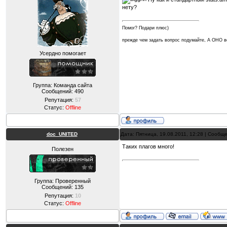
нету?
Помог? Подари плюс)
прежде чем задать вопрос подумайте, А ОНО
Усердно помогает
Группа: Команда сайта
Сообщений:
490
Репутация:
57
Статус:
Offline
doc_UNITED
Дата: Пятница, 19.08.2011, 12:28 | Сообщ
Таких плагов много!
Полезен
Группа: Проверенный
Сообщений:
135
Репутация:
10
Статус:
Offline