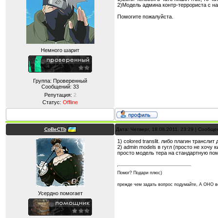
2)Модель админа контр-террориста с н
Помогите пожалуйста.
Немного шарит
Группа: Проверенный
Сообщений:
33
Репутация:
2
Статус:
Offline
CoBeCTb
Дата: Четверг, 18.08.2011, 23:29 | Сообщ
1) colored translit. либо плагин транслит
2) admin models в гугл (просто не хочу
просто модель тера на стандартную по
Помог? Подари плюс)
прежде чем задать вопрос подумайте, А ОНО
Усердно помогает