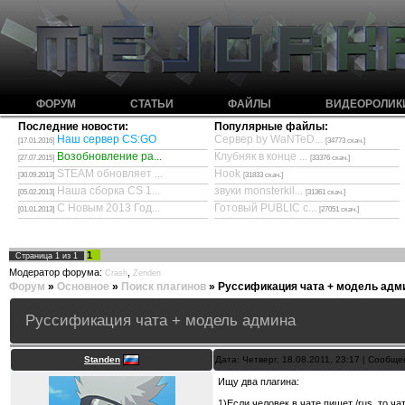
ФОРУМ
СТАТЬИ
ФАЙЛЫ
ВИДЕОРОЛИК
Последние новости:
Популярные файлы:
Наш сервер CS:GO
Сервер by WaNTeD...
[17.01.2016]
[34773 скач.]
Возобновление ра...
Клубняк в конце ...
[27.07.2015]
[33376 скач.]
STEAM обновляет ...
Hook
[30.09.2013]
[31833 скач.]
Наша сборка CS 1...
звуки monsterkil...
[05.02.2013]
[31361 скач.]
С Новым 2013 Год...
Готовый PUBLIC с...
[01.01.2013]
[27051 скач.]
1
Страница
1
из
1
Модератор форума:
,
Crash
Zenden
Форум
»
Основное
»
Поиск плагинов
»
Руссификация чата + модель адм
Руссификация чата + модель админа
Standen
Дата: Четверг, 18.08.2011, 23:17 | Сообщ
Ищу два плагина:
1)Если человек в чате пишет /rus, то ч