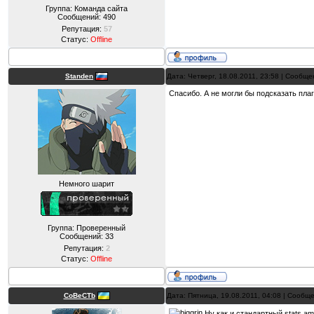
Группа: Команда сайта
Сообщений:
490
Репутация:
57
Статус:
Offline
Standen
Дата: Четверг, 18.08.2011, 23:58 | Сообщ
Спасибо. А не могли бы подсказать плаг
Немного шарит
Группа: Проверенный
Сообщений:
33
Репутация:
2
Статус:
Offline
CoBeCTb
Дата: Пятница, 19.08.2011, 04:08 | Сообщ
Ну как и стандартный stats.amx