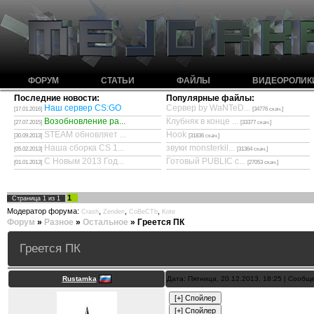
ФОРУМ
СТАТЬИ
ФАЙЛЫ
ВИДЕОРОЛИК
Последние новости:
Популярные файлы:
Наш сервер CS:GO
Сервер by WaNTeD...
[17.01.2016]
[34776 скач.]
Возобновление ра...
Клубняк в конце ...
[27.07.2015]
[33377 скач.]
STEAM обновляет ...
Hook
[30.09.2013]
[31836 скач.]
Наша сборка CS 1...
звуки monsterkil...
[05.02.2013]
[31364 скач.]
С Новым 2013 Год...
Готовый PUBLIC с...
[01.01.2013]
[27053 скач.]
1
Страница
1
из
1
Модератор форума:
,
,
,
Crash
Zenden
CoBeCTb
Kote
Форум
»
Разное
»
Остальное
»
Греется ПК
Греется ПК
Rustamka
Дата: Пятница, 20.12.2013, 18:25 | Сооб