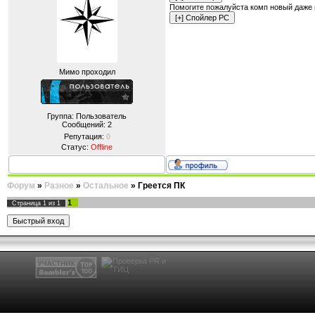
Помогите пожалуйста комп новый даже не
Мимо проходил
Группа: Пользователь
Сообщений:
2
Репутация:
0
Статус:
Offline
Форум
»
Разное
»
Остальное
»
Греется ПК
1
Страница
1
из
1