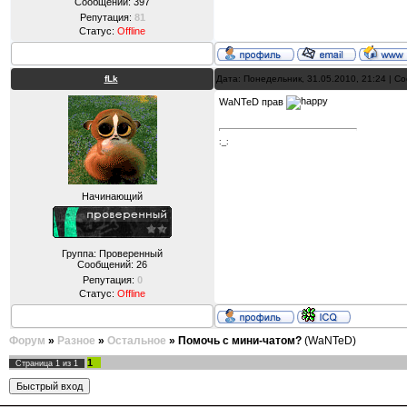
Сообщений:
397
Репутация:
81
Статус:
Offline
fLk
Дата: Понедельник, 31.05.2010, 21:24 | 
WaNTeD прав
:_:
Начинающий
Группа: Проверенный
Сообщений:
26
Репутация:
0
Статус:
Offline
Форум
»
Разное
»
Остальное
»
Помочь с мини-чатом?
(WaNTeD)
1
Страница
1
из
1