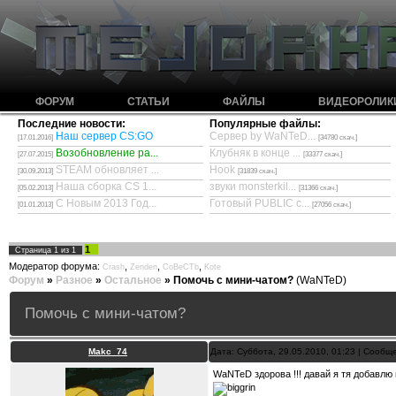
ФОРУМ
СТАТЬИ
ФАЙЛЫ
ВИДЕОРОЛИК
Последние новости:
Популярные файлы:
Наш сервер CS:GO
Сервер by WaNTeD...
[17.01.2016]
[34780 скач.]
Возобновление ра...
Клубняк в конце ...
[27.07.2015]
[33377 скач.]
STEAM обновляет ...
Hook
[30.09.2013]
[31839 скач.]
Наша сборка CS 1...
звуки monsterkil...
[05.02.2013]
[31366 скач.]
С Новым 2013 Год...
Готовый PUBLIC с...
[01.01.2013]
[27056 скач.]
1
Страница
1
из
1
Модератор форума:
,
,
,
Crash
Zenden
CoBeCTb
Kote
Форум
»
Разное
»
Остальное
»
Помочь с мини-чатом?
(WaNTeD)
Помочь с мини-чатом?
Makc_74
Дата: Суббота, 29.05.2010, 01:23 | Сооб
WaNTeD здорова !!! давай я тя добавлю в