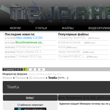
ФОРУМ
СТАТЬИ
ФАЙЛЫ
ВИДЕОРОЛИК
Последние новости:
Популярные файлы:
Наш сервер CS:GO
Сервер by WaNTeD...
[17.01.2016]
[34773 скач.]
Возобновление ра...
Клубняк в конце ...
[27.07.2015]
[33376 скач.]
STEAM обновляет ...
Hook
[30.09.2013]
[31832 скач.]
Наша сборка CS 1...
звуки monsterkil...
[05.02.2013]
[31361 скач.]
С Новым 2013 Год...
Готовый PUBLIC с...
[01.01.2013]
[27050 скач.]
1
Страница
1
из
4
2
3
4
»
Модератор форума:
,
,
,
Crash
Zenden
CoBeCTb
Kote
Форум
»
Разное
»
Остальное
»
ТемКа
(тттт....)
ТемКа
Gr0m^
Дата: Понедельник, 31.01.2011, 08:07 | 
Администрация Межорки почему вы не д
Стабильно помогает