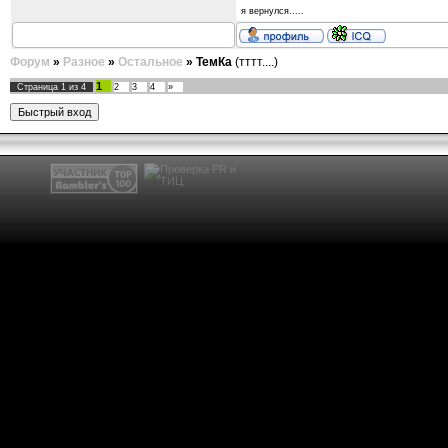
я вернулся.....
Форум
»
Разное
»
Остальное
»
ТемКа
(тттт....)
1
Страница
1
из
4
2
3
4
»