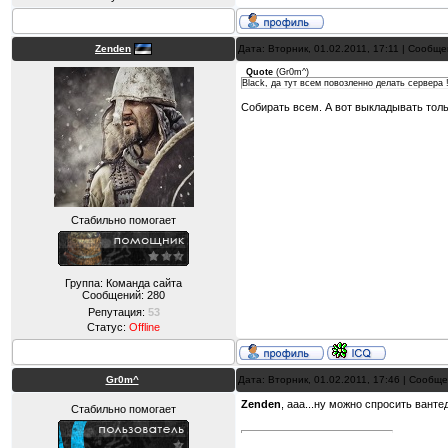
Zenden
Дата: Вторник, 01.02.2011, 17:11 | Сообщ
Quote
(
Gr0m^
)
Black, да тут всем повозленно делать сервера 
Собирать всем. А вот выкладывать тол
Стабильно помогает
Группа: Команда сайта
Сообщений:
280
Репутация:
53
Статус:
Offline
Gr0m^
Дата: Вторник, 01.02.2011, 17:46 | Сообщ
Zenden
, ааа...ну можно спросить вантед
Стабильно помогает