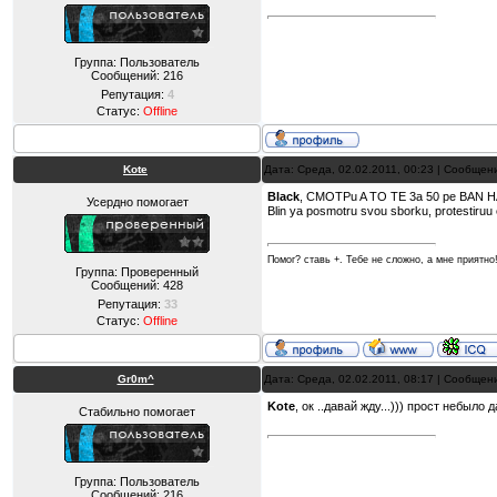
Группа: Пользователь
Сообщений:
216
Репутация:
4
Статус:
Offline
Kote
Дата: Среда, 02.02.2011, 00:23 | Сообщен
Black
, CMOTPu A TO TE 3a 50 pe BAN H
Усердно помогает
Blin ya posmotru svou sborku, protestiruu e
Помог? ставь +. Тебе не сложно, а мне приятно
Группа: Проверенный
Сообщений:
428
Репутация:
33
Статус:
Offline
Gr0m^
Дата: Среда, 02.02.2011, 08:17 | Сообщен
Kote
, ок ..давай жду...))) прост небыло
Стабильно помогает
Группа: Пользователь
Сообщений:
216