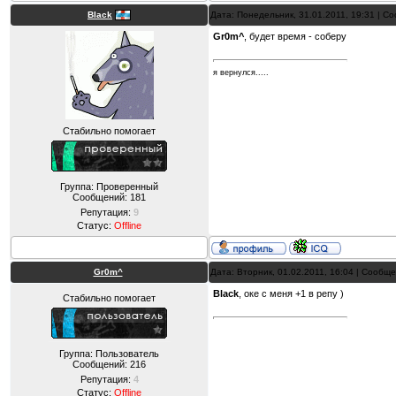
Black
Дата: Понедельник, 31.01.2011, 19:31 | 
Gr0m^
, будет время - соберу
я вернулся.....
Стабильно помогает
Группа: Проверенный
Сообщений:
181
Репутация:
9
Статус:
Offline
Gr0m^
Дата: Вторник, 01.02.2011, 16:04 | Сообщ
Black
, оке с меня +1 в репу )
Стабильно помогает
Группа: Пользователь
Сообщений:
216
Репутация:
4
Статус:
Offline