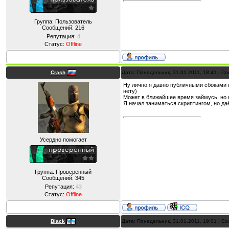
Группа: Пользователь
Сообщений:
216
Репутация:
4
Статус:
Offline
Crash
Дата: Понедельник, 31.01.2011, 18:41 | 
Ну лично я давно публичными сбоками н
нету)
Может в ближайшее время займусь, но ка
Я начал заниматься скриптингом, но даё
Усердно помогает
Группа: Проверенный
Сообщений:
345
Репутация:
43
Статус:
Offline
Black
Дата: Понедельник, 31.01.2011, 19:01 | 