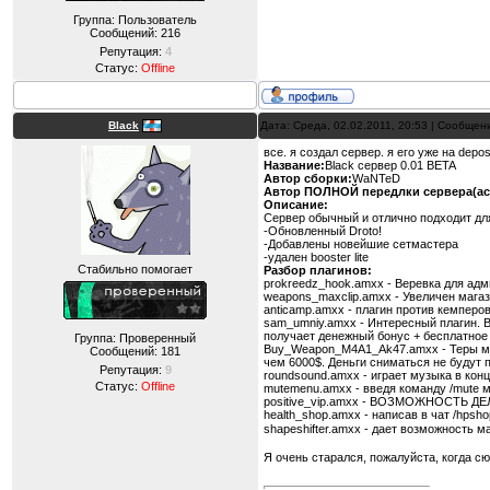
Группа: Пользователь
Сообщений:
216
Репутация:
4
Статус:
Offline
Black
Дата: Среда, 02.02.2011, 20:53 | Сообщен
все. я создал сервер. я его уже на depo
Название:
Black сервер 0.01 BETA
Автор сборки:
WaNTeD
Автор ПОЛНОЙ передлки сервера(ася
Описание:
Сервер обычный и отлично подходит дл
-Обновленный Droto!
-Добавлены новейшие сетмастера
-удален booster lite
Стабильно помогает
Разбор плагинов:
prokreedz_hook.amxx - Веревка для адм
weapons_maxclip.amxx - Увеличен магаз
anticamp.amxx - плагин против кемперов
sam_umniy.amxx - Интересный плагин. В
получает денежный бонус + бесплатное 
Группа: Проверенный
Buy_Weapon_M4A1_Ak47.amxx - Теры мо
Сообщений:
181
чем 6000$. Деньги сниматься не будут п
Репутация:
9
roundsound.amxx - играет музыка в кон
Статус:
Offline
mutemenu.amxx - введя команду /mute м
positive_vip.amxx - ВОЗМОЖНОСТЬ ДЕЛА
health_shop.amxx - написав в чат /hpsho
shapeshifter.amxx - дает возможность м
Я очень старался, пожалуйста, когда сю