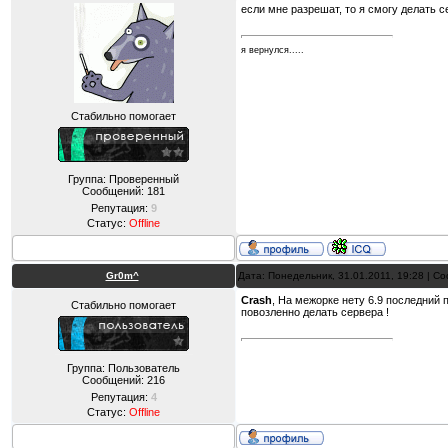
если мне разрешат, то я смогу делать 
я вернулся.....
Стабильно помогает
Группа: Проверенный
Сообщений:
181
Репутация:
9
Статус:
Offline
Gr0m^
Дата: Понедельник, 31.01.2011, 19:28 | 
Crash
, На межорке нету 6.9 последний п
Стабильно помогает
повозленно делать сервера !
Группа: Пользователь
Сообщений:
216
Репутация:
4
Статус:
Offline