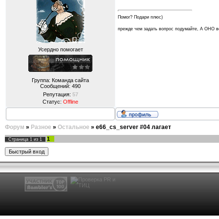
Помог? Подари плюс)
прежде чем задать вопрос подумайте, А ОНО
Усердно помогает
Группа: Команда сайта
Сообщений:
490
Репутация:
57
Статус:
Offline
Форум
»
Разное
»
Остальное
»
e66_cs_server #04 лагает
1
Страница
1
из
1