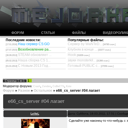
ФОРУМ
СТАТЬИ
ФАЙЛЫ
ВИДЕОРОЛИК
Последние новости:
Популярные файлы:
Наш сервер CS:GO
Сервер by WaNTeD...
[17.01.2016]
[34780 скач.]
Возобновление ра...
Клубняк в конце ...
[27.07.2015]
[33377 скач.]
STEAM обновляет ...
Hook
[30.09.2013]
[31839 скач.]
Наша сборка CS 1...
звуки monsterkil...
[05.02.2013]
[31366 скач.]
С Новым 2013 Год...
Готовый PUBLIC с...
[01.01.2013]
[27056 скач.]
1
Страница
1
из
1
Модератор форума:
,
,
,
Crash
Zenden
CoBeCTb
Kote
Форум
»
Разное
»
Остальное
»
e66_cs_server #04 лагает
e66_cs_server #04 лагает
LeVeL
Дата: Суббота, 19.03.2011, 17:51 | Сообщ
Сделайте уже наконец-то что-нибудь с з