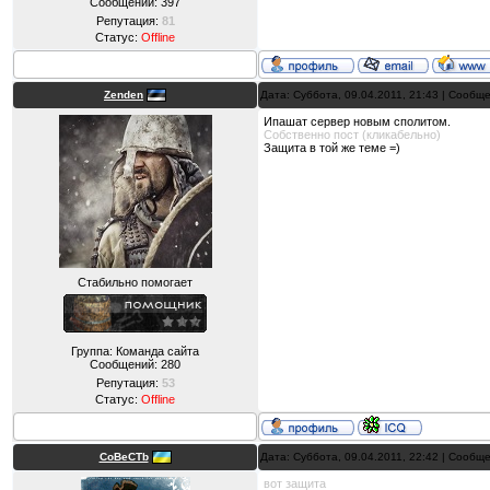
Сообщений:
397
Репутация:
81
Статус:
Offline
Zenden
Дата: Суббота, 09.04.2011, 21:43 | Сообщ
Ипашат сервер новым сполитом.
Собственно пост (кликабельно)
Защита в той же теме =)
Стабильно помогает
Группа: Команда сайта
Сообщений:
280
Репутация:
53
Статус:
Offline
CoBeCTb
Дата: Суббота, 09.04.2011, 22:42 | Сообщ
вот защита