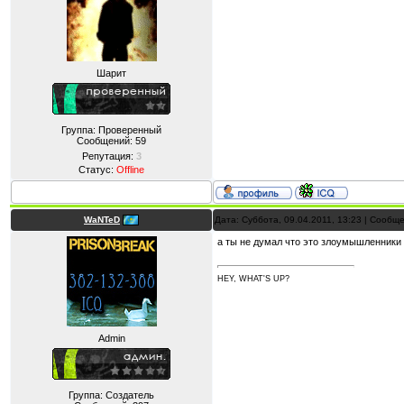
Шарит
Группа: Проверенный
Сообщений:
59
Репутация:
3
Статус:
Offline
WaNTeD
Дата: Суббота, 09.04.2011, 13:23 | Сообщ
а ты не думал что это злоумышленники
HEY, WHAT'S UP?
Admin
Группа: Создатель