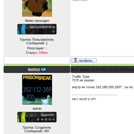
Мимо проходил
Группа: Пользователь
Сообщений:
1
Репутация:
0
Статус:
Offline
WaNTeD
Дата: Среда, 14.07.2010, 12:52 | Сообще
Traffic Type
TCP не указал
внутр ип точно 192.168.250.100? , ты п
HEY, WHAT'S UP?
Admin
Группа: Создатель
Сообщений:
397