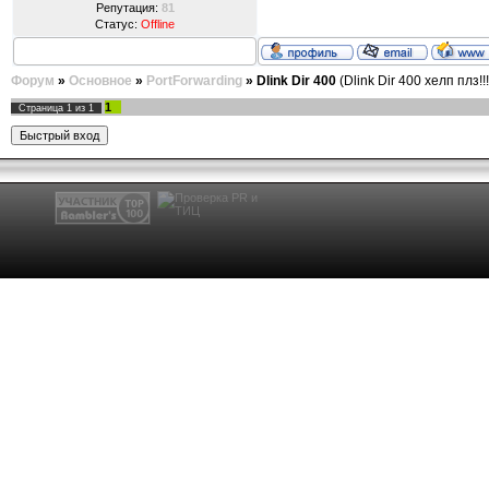
Репутация:
81
Статус:
Offline
Форум
»
Основное
»
PortForwarding
»
Dlink Dir 400
(Dlink Dir 400 хелп плз!!!
1
Страница
1
из
1