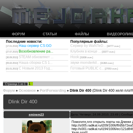
ФОРУМ
СТАТЬИ
ФАЙЛЫ
ВИДЕОРОЛИК
Последние новости:
Популярные файлы:
Наш сервер CS:GO
Сервер by WaNTeD...
[17.01.2016]
[34777 скач.]
Возобновление ра...
Клубняк в конце ...
[27.07.2015]
[33377 скач.]
STEAM обновляет ...
Hook
[30.09.2013]
[31838 скач.]
Наша сборка CS 1...
звуки monsterkil...
[05.02.2013]
[31364 скач.]
С Новым 2013 Год...
Готовый PUBLIC с...
[01.01.2013]
[27053 скач.]
1
Страница
1
из
1
Форум
»
Основное
»
PortForwarding
»
Dlink Dir 400
(Dlink Dir 400 хелп плз!!!
Dlink Dir 400
eminem23
Дата: Четверг, 24.06.2010, 23:49 | Сообщ
Помогите,плз открыть порты на Длинке Д
http://s005.radikal.ru/i209/1006/ff/d5b72ea
http://s001.radikal.ru/i194/1006/ec/121d84
Хелп плз!!!