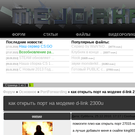
ФОРУМ
СТАТЬИ
ФАЙЛЫ
ВИДЕОРОЛИК
Последние новости:
Популярные файлы:
Наш сервер CS:GO
Сервер by WaNTeD...
[17.01.2016]
[34774 скач.]
Возобновление ра...
Клубняк в конце ...
[27.07.2015]
[33377 скач.]
STEAM обновляет ...
Hook
[30.09.2013]
[31835 скач.]
Наша сборка CS 1...
звуки monsterkil...
[05.02.2013]
[31363 скач.]
С Новым 2013 Год...
Готовый PUBLIC с...
[01.01.2013]
[27053 скач.]
1
Страница
1
из
1
Форум
»
Основное
»
PortForwarding
»
как открыть порт на модеме d-link 
как открыть порт на модеме d-link 2300u
ggmap
Дата: Суббота, 25.12.2010, 17:17 | Сооб
помогите плиз как открыть порт 27015 н
а лучше добавьте меня в скайпе king00