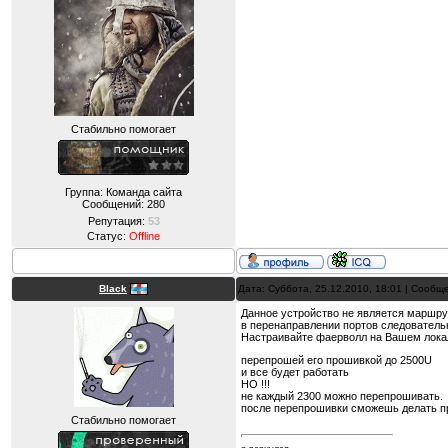
Стабильно помогает
Группа: Команда сайта
Сообщений:
280
Репутация:
53
Статус:
Offline
Black
Дата: Суббота, 25.12.2010, 18:01 | Сооб
Данное устройство не является маршру
в перенаправлении портов следователь
Настраивайте фаерволл на Вашем лока
перепрошей его прошивкой до 2500U
и все будет работать
НО !!!
не каждый 2300 можно перепрошивать.
после перепрошивки сможешь делать п
Стабильно помогает