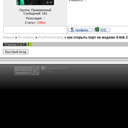
я вернулся.....
Группа: Проверенный
Сообщений:
181
Репутация:
9
Статус:
Offline
Форум
»
Основное
»
PortForwarding
»
как открыть порт на модеме d-link 
1
Страница
1
из
1