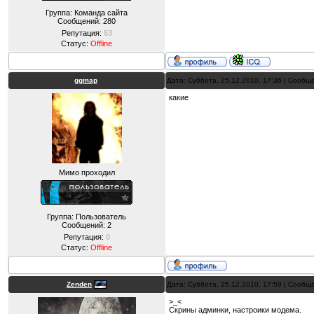
Группа: Команда сайта
Сообщений:
280
Репутация:
53
Статус:
Offline
ggmap
Дата: Суббота, 25.12.2010, 17:36 | Сооб
какие
Мимо проходил
Группа: Пользователь
Сообщений:
2
Репутация:
0
Статус:
Offline
Zenden
Дата: Суббота, 25.12.2010, 17:59 | Сооб
>_<
Скрины админки, настроики модема.