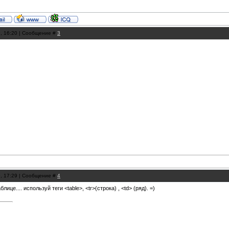
9, 16:20 | Сообщение #
3
9, 17:29 | Сообщение #
4
блице.... используй теги <table>, <tr>(строка) , <td> (ряд). =)