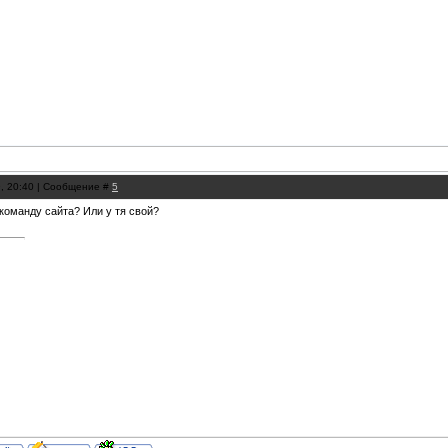
9, 20:40 | Сообщение #
5
 команду сайта? Или у тя свой?