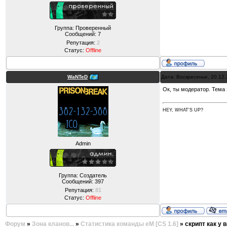
Группа: Проверенный
Сообщений:
7
Репутация:
2
Статус:
Offline
WaNTeD
Дата: Воскресенье, 20.12
Ок, ты модератор. Тема 
HEY, WHAT'S UP?
Admin
Группа: Создатель
Сообщений:
397
Репутация:
81
Статус:
Offline
Форум
»
Зона кланов...
»
Статистика команды eM [CS 1.6]
»
скрипт как у 