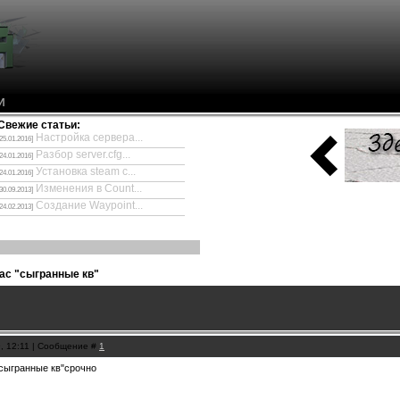
И
Свежие статьи:
Настройка сервера...
[25.01.2016]
Разбор server.cfg...
[24.01.2016]
Установка steam с...
[24.01.2016]
Изменения в Count...
[30.09.2013]
Создание Waypoint...
[24.02.2013]
вас "сыгранные кв"
9, 12:11 | Сообщение #
1
 "сыгранные кв"срочно