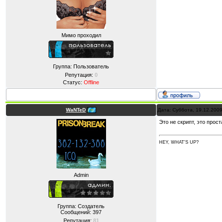
Мимо проходил
Группа: Пользователь
Репутация:
0
Статус:
Offline
WaNTeD
Дата: Суббота, 19.12.200
Это не скрипт, это прост
HEY, WHAT'S UP?
Admin
Группа: Создатель
Сообщений:
397
Репутация:
81