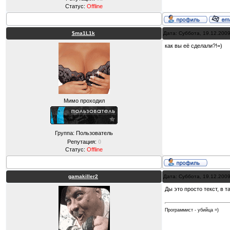
Статус:
Offline
$ma1L1k
Дата: Суббота, 19.12.200
как вы её сделали?!=)
Мимо проходил
Группа: Пользователь
Репутация:
0
Статус:
Offline
gamakiller2
Дата: Суббота, 19.12.200
Ды это просто текст, в та
Программист - убийца =)