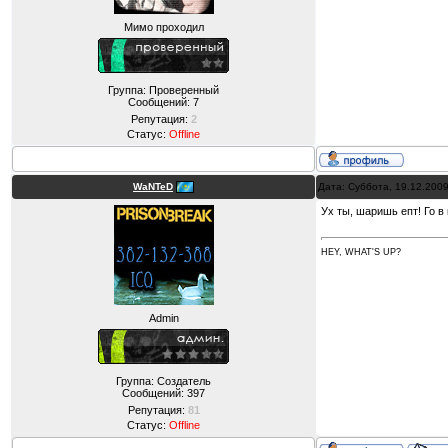
Мимо проходил
Группа: Проверенный
Сообщений:
7
Репутация:
2
Статус:
Offline
WaNTeD
Дата: Суббота, 19.12.200
Ух ты, шаришь епт! Го в
HEY, WHAT'S UP?
Admin
Группа: Создатель
Сообщений:
397
Репутация:
81
Статус:
Offline