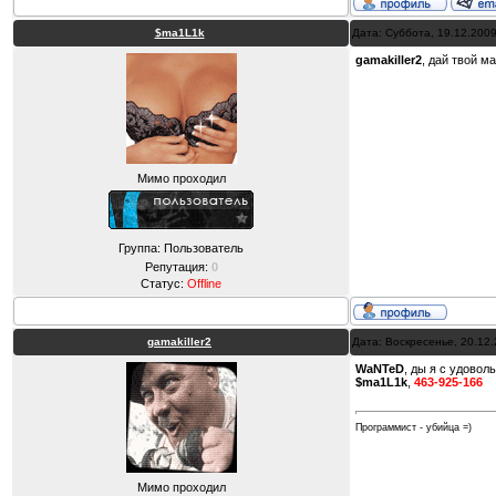
$ma1L1k
Дата: Суббота, 19.12.200
gamakiller2
, дай твой м
Мимо проходил
Группа: Пользователь
Репутация:
0
Статус:
Offline
gamakiller2
Дата: Воскресенье, 20.12
WaNTeD
, ды я с удовол
$ma1L1k
,
463-925-166
Программист - убийца =)
Мимо проходил