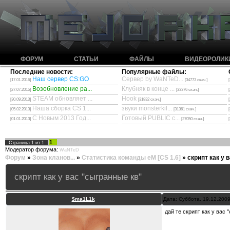
ФОРУМ
СТАТЬИ
ФАЙЛЫ
ВИДЕОРОЛИК
Последние новости:
Популярные файлы:
Наш сервер CS:GO
Сервер by WaNTeD...
[17.01.2016]
[34773 скач.]
Возобновление ра...
Клубняк в конце ...
[27.07.2015]
[33376 скач.]
STEAM обновляет ...
Hook
[30.09.2013]
[31832 скач.]
Наша сборка CS 1...
звуки monsterkil...
[05.02.2013]
[31361 скач.]
С Новым 2013 Год...
Готовый PUBLIC с...
[01.01.2013]
[27050 скач.]
1
Страница
1
из
1
Модератор форума:
WaNTeD
Форум
»
Зона кланов...
»
Статистика команды eM [CS 1.6]
»
скрипт как у 
скрипт как у вас "сыгранные кв"
$ma1L1k
Дата: Суббота, 19.12.200
дай те скрипт как у вас