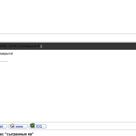
.2009, 15:58 | Сообщение #
8
закрыта!
вас "сыгранные кв"