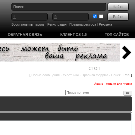
Восстановить пароль
|
Регистрация
|
Правила ресурса
|
Реклама
ОБРАТНАЯ СВЯЗЬ
КЛИЕНТ CS 1.6
ТОП САЙТОВ
СТОП
[
Новые сообщения
·
Участники
·
Правила форума
·
Поиск
·
RSS
]
Архив - только для чтения