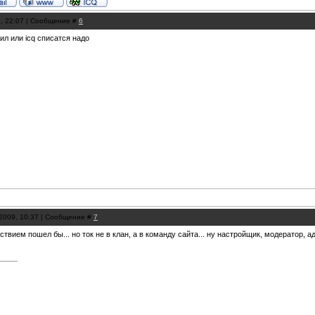
9, 22:07 | Сообщение #
6
аил или icq списатся надо
.2009, 10:37 | Сообщение #
7
ьствием пошел бы... но ток не в клан, а в команду сайта... ну настройщик, модератор, а