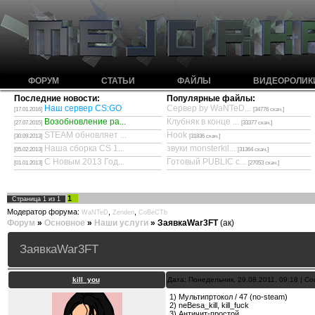
ФОРУМ
СТАТЬИ
ФАЙЛЫ
ВИДЕОРОЛИК
Последние новости:
Популярные файлы:
Наш сервер CS:GO
Сервер by WaNTeD...
[17.01.2016]
[34776 скач.]
Возобновление ра...
Клубняк в конце ...
[27.07.2015]
[33377 скач.]
STEAM обновляет ...
Hook
[30.09.2013]
[31836 скач.]
Наша сборка CS 1...
звуки monsterkil...
[05.02.2013]
[31364 скач.]
С Новым 2013 Год...
Готовый PUBLIC с...
[01.01.2013]
[27053 скач.]
1
Страница
1
из
1
Модератор форума:
,
,
WaNTeD
Zenden
CoBeCTb
Форум
»
Основное
»
Наши услуги
»
ЗаявкаWar3FT
(ак)
ЗаявкаWar3FT
kill_you
Дата: Понедельник, 29.08.2011, 09:18 | 
1) Мультипртокол / 47 (no-steam)
2) neBesa_kill, kill_fuck
3) Античит-простой