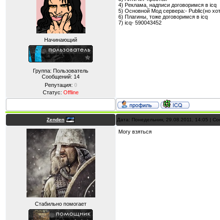
4) Реклама, надписи договоримся в icq
5) Основной Мод сервера:- Public(но х
6) Плагины, тоже договоримся в icq
7) icq- 590043452
Начинающий
Группа: Пользователь
Сообщений:
14
Репутация:
0
Статус:
Offline
Zenden
Дата: Понедельник, 29.08.2011, 14:05 | 
Могу взяться
Стабильно помогает