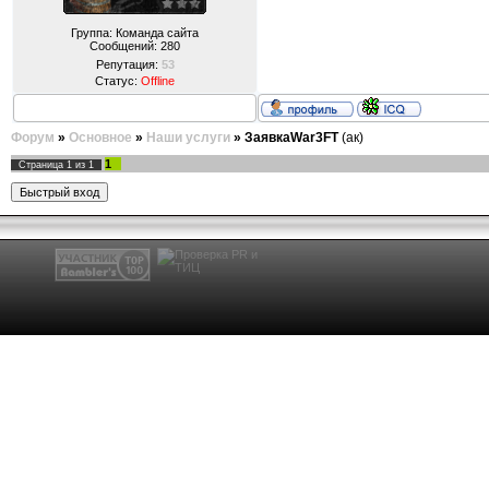
Группа: Команда сайта
Сообщений:
280
Репутация:
53
Статус:
Offline
Форум
»
Основное
»
Наши услуги
»
ЗаявкаWar3FT
(ак)
1
Страница
1
из
1