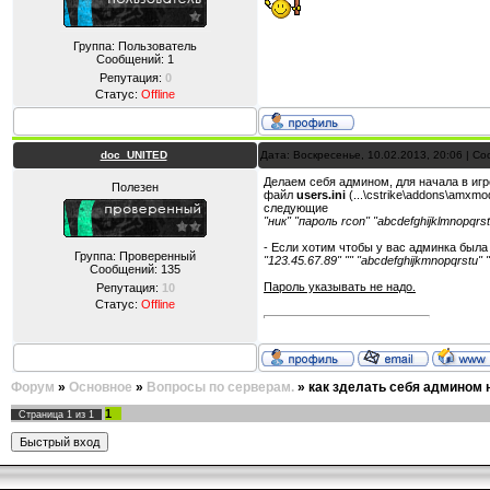
Группа: Пользователь
Сообщений:
1
Репутация:
0
Статус:
Offline
doc_UNITED
Дата: Воскресенье, 10.02.2013, 20:06 | 
Делаем себя админом, для начала в игр
Полезен
файл
users.ini
(...\cstrike\addons\amxmo
следующие
"ник" "пароль rcon" "abcdefghijklmnopqrst
- Если хотим чтобы у вас админка была
Группа: Проверенный
"123.45.67.89" "" "abcdefghijkmnopqrstu" 
Сообщений:
135
Пароль указывать не надо.
Репутация:
10
Статус:
Offline
Форум
»
Основное
»
Вопросы по серверам.
»
как зделать себя админом 
1
Страница
1
из
1