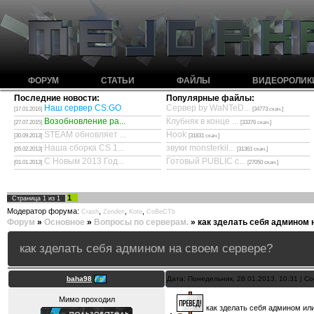
ФОРУМ
СТАТЬИ
ФАЙЛЫ
ВИДЕОРОЛИК
Последние новости:
Популярные файлы:
Наш сервер CS:GO
Сервер by WaNTeD...
[17.01.2016]
[34773 скач.]
Возобновление ра...
Клубняк в конце ...
[27.07.2015]
[33376 скач.]
STEAM обновляет ...
Hook
[30.09.2013]
[31831 скач.]
Наша сборка CS 1...
звуки monsterkil...
[05.02.2013]
[31361 скач.]
С Новым 2013 Год...
Готовый PUBLIC с...
[01.01.2013]
[27050 скач.]
1
Страница
1
из
1
Модератор форума:
,
,
,
Crash
Zenden
Kote
CoBeCTb
Форум
»
Основное
»
Вопросы по серверам.
»
как зделать себя админом 
как зделать себя админом на своем сервере?
baha98
Дата: Понедельник, 28.01.2013, 10:31 | 
Мимо проходил
как зделать себя админом или