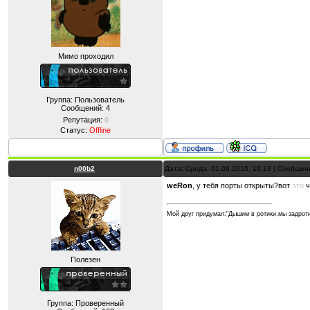
Мимо проходил
Группа: Пользователь
Сообщений:
4
Репутация:
0
Статус:
Offline
n00b2
Дата: Среда, 01.09.2010, 16:13 | Сообще
weRon
, у тебя порты открыты?вот
это
ч
Мой друг придумал:"Дышим в ротики,мы задрот
Полезен
Группа: Проверенный