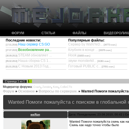
ФОРУМ
СТАТЬИ
ФАЙЛЫ
ВИДЕОРОЛИК
Последние новости:
Популярные файлы:
Наш сервер CS:GO
Сервер by WaNTeD...
[17.01.2016]
[34773 скач.]
Возобновление ра...
Клубняк в конце ...
[27.07.2015]
[33376 скач.]
STEAM обновляет ...
Hook
[30.09.2013]
[31833 скач.]
Наша сборка CS 1...
звуки monsterkil...
[05.02.2013]
[31361 скач.]
С Новым 2013 Год...
Готовый PUBLIC с...
[01.01.2013]
[27051 скач.]
1
Страница
1
из
1
Модератор форума:
,
,
,
Crash
Zenden
Kote
CoBeCTb
Форум
»
Основное
»
Вопросы по серверам.
»
Wanted Помоги пожалуйста 
Wanted Помоги пожалуйста с поиском в глобальной 
weRon
Дата: Понедельник, 23.08.2010, 00:42 | 
Wanted Помоги пожалуйста скинь как на
Скинь как надо точно чтобы было