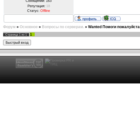
Сообщений:
163
Репутация:
18
Статус:
Offline
Форум
»
Основное
»
Вопросы по серверам.
»
Wanted Помоги пожалуйста 
1
Страница
1
из
1