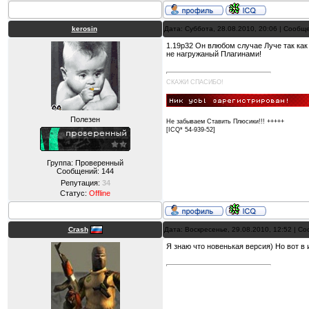
kerosin
Дата: Суббота, 28.08.2010, 20:06 | Сооб
1.19р32 Он влюбом случае Луче так как
не нагружаный Плагинами!
СКАЖИ СПАСИБО!
Полезен
Не забываем Ставить Плюсики!!! +++++
[ICQ* 54-939-52]
Группа: Проверенный
Сообщений:
144
Репутация:
34
Статус:
Offline
Crash
Дата: Воскресенье, 29.08.2010, 12:52 | 
Я знаю что новенькая версия) Но вот в и