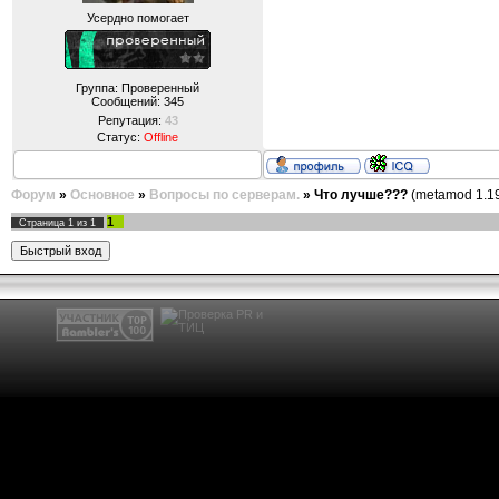
Усердно помогает
Группа: Проверенный
Сообщений:
345
Репутация:
43
Статус:
Offline
Форум
»
Основное
»
Вопросы по серверам.
»
Что лучше???
(metamod 1.19
1
Страница
1
из
1