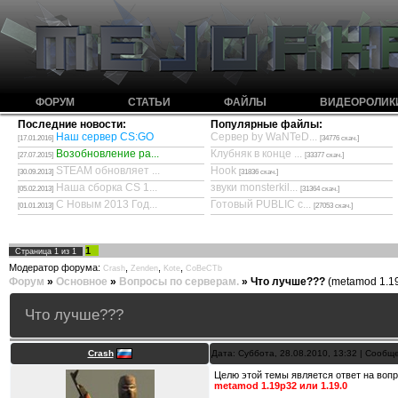
ФОРУМ
СТАТЬИ
ФАЙЛЫ
ВИДЕОРОЛИК
Последние новости:
Популярные файлы:
Наш сервер CS:GO
Сервер by WaNTeD...
[17.01.2016]
[34776 скач.]
Возобновление ра...
Клубняк в конце ...
[27.07.2015]
[33377 скач.]
STEAM обновляет ...
Hook
[30.09.2013]
[31836 скач.]
Наша сборка CS 1...
звуки monsterkil...
[05.02.2013]
[31364 скач.]
С Новым 2013 Год...
Готовый PUBLIC с...
[01.01.2013]
[27053 скач.]
1
Страница
1
из
1
Модератор форума:
,
,
,
Crash
Zenden
Kote
CoBeCTb
Форум
»
Основное
»
Вопросы по серверам.
»
Что лучше???
(metamod 1.19
Что лучше???
Crash
Дата: Суббота, 28.08.2010, 13:32 | Сооб
Целю этой темы является ответ на вопр
metamod 1.19p32 или 1.19.0