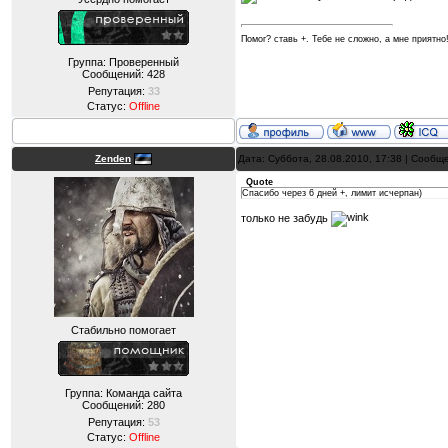
Помог? ставь +. Тебе не сложно, а мне приятно
Группа: Проверенный
Сообщений:
428
Репутация:
33
Статус:
Offline
Zenden
Дата: Суббота, 28.08.2010, 17:38 | Сооб
Quote
Спасибо через 6 дней +, лимит исчерпан)
только не забудь
Стабильно помогает
Группа: Команда сайта
Сообщений:
280
Репутация:
53
Статус:
Offline