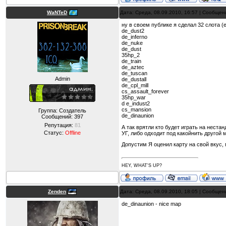
WaNTeD
Дата: Среда, 08.09.2010, 16:57 | Сообще
ну в своем публике я сделал 32 слота 
de_dust2
de_inferno
de_nuke
de_dust
35hp_2
de_train
de_aztec
de_tuscan
Admin
de_dustall
de_cpl_mill
cs_assault_forever
35hp_war
d e_indust2
cs_mansion
Группа: Создатель
de_dinaunion
Сообщений:
397
Репутация:
81
А так врятли кто будет играть на неста
Статус:
Offline
УГ, либо одходит под какойнить другой 
Допустим Я оценил карту на свой вкус, 
HEY, WHAT'S UP?
Zenden
Дата: Среда, 08.09.2010, 18:05 | Сообще
de_dinaunion - nice map