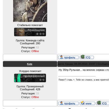
Стабильно помогает
Группа: Команда сайта
Сообщений:
280
Репутация:
53
Статус:
Offline
Kote
Дата: Среда, 08.09.2010, 23:07 | Сообще
Ну 35hp Рульная... на многих сервах сто
Усердно помогает
Помог? ставь +. Тебе не сложно, а мне приятно
Группа: Проверенный
Сообщений:
428
Репутация:
33
Статус:
Offline