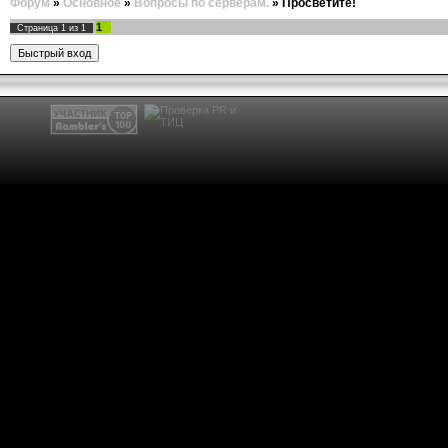
Форум
»
Основное
»
Вопросы по серверам.
»
Просветите!
1
Страница
1
из
1