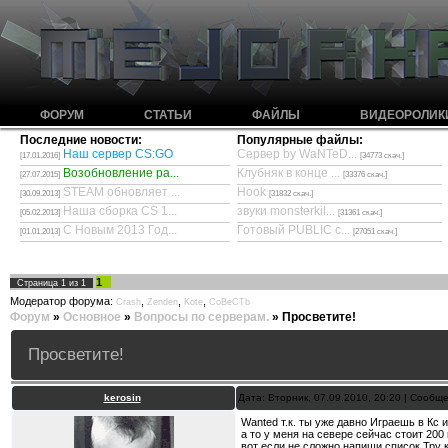
ФОРУМ
СТАТЬИ
ФАЙЛЫ
ВИДЕОРОЛИК
Последние новости:
Популярные файлы:
Наш сервер CS:GO
Сервер by WaNTeD...
[17.01.2016]
[34773 скач.]
Возобновление ра...
Клубняк в конце ...
[27.07.2015]
[33376 скач.]
STEAM обновляет ...
Hook
[30.09.2013]
[31832 скач.]
Наша сборка CS 1...
звуки monsterkil...
[05.02.2013]
[31361 скач.]
С Новым 2013 Год...
Готовый PUBLIC с...
[01.01.2013]
[27051 скач.]
1
Страница
1
из
1
Модератор форума:
,
,
,
Crash
Zenden
Kote
CoBeCTb
Форум
»
Основное
»
Вопросы по серверам.
»
Просветите!
Просветите!
kerosin
Дата: Вторник, 07.09.2010, 20:20 | Сообщ
Wanted т.к. ты уже давно Играешь в Кс
а то у меня на севере сейчас стоит 200 
вот если не сложно напиши список Тру 