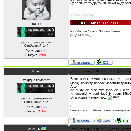
ну если кто то другой выложит буду бла
СКАЖИ СПАСИБО!
Полезен
Не забываем Ставить Плюсики!!! +++++
[ICQ* 54-939-52]
Группа: Проверенный
Сообщений:
144
Репутация:
34
Статус:
Offline
Kote
Дата: Вторник, 07.09.2010, 21:15 | Сообщ
Блин сколько у меня сервак стоит... на
Усердно помогает
мапа), но когда народу маловато девать
Атак
de_dust2, de_dust, awp_india, de_tuscan
fy_iceworld, fy_pool_day2, fy_room, 35hp2
В принципе у меня так...
Группа: Проверенный
Сообщений:
428
Репутация:
33
Помог? ставь +. Тебе не сложно, а мне приятно
Статус:
Offline
CoBeCTb
Дата: Вторник, 07.09.2010, 22:55 | Сообщ