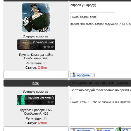
спроси у народу)
Помог? Подари плюс)
прежде чем задать вопрос подумайте, А ОНО
Усердно помогает
Группа: Команда сайта
Сообщений:
490
Репутация:
57
Статус:
Offline
Kote
Дата: Среда, 08.09.2010, 01:35 | Сообще
Во точно создай голосование во время иг
Усердно помогает
Помог? ставь +. Тебе не сложно, а мне приятно
Группа: Проверенный
Сообщений:
428
Репутация:
33
Статус:
Offline