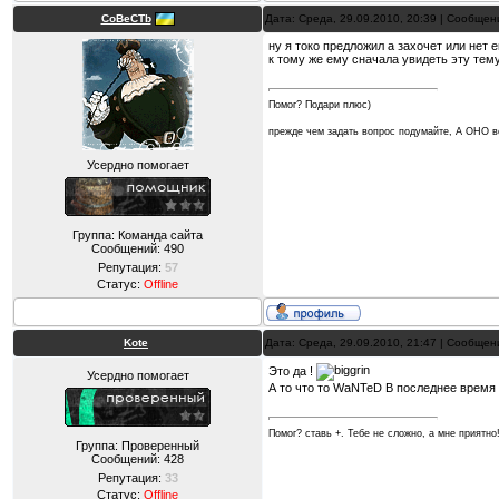
CoBeCTb
Дата: Среда, 29.09.2010, 20:39 | Сообще
ну я токо предложил а захочет или нет е
к тому же ему сначала увидеть эту тем
Помог? Подари плюс)
прежде чем задать вопрос подумайте, А ОНО
Усердно помогает
Группа: Команда сайта
Сообщений:
490
Репутация:
57
Статус:
Offline
Kote
Дата: Среда, 29.09.2010, 21:47 | Сообще
Это да !
Усердно помогает
А то что то WaNTeD В последнее время р
Помог? ставь +. Тебе не сложно, а мне приятно
Группа: Проверенный
Сообщений:
428
Репутация:
33
Статус:
Offline