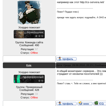
например как этот http://cs-servera.net/
Помог? Подари плюс)
прежде чем задать вопрос подумайте, А ОНО
Усердно помогает
Группа: Команда сайта
Сообщений:
490
Репутация:
57
Статус:
Offline
Kote
Дата: Среда, 29.09.2010, 20:23 | Сообще
А общий мониторинг серверов... Это гем
Усердно помогает
страдают от нехватки посетителей )))
Помог? ставь +. Тебе не сложно, а мне приятно
Группа: Проверенный
Сообщений:
428
Репутация:
33
Статус:
Offline