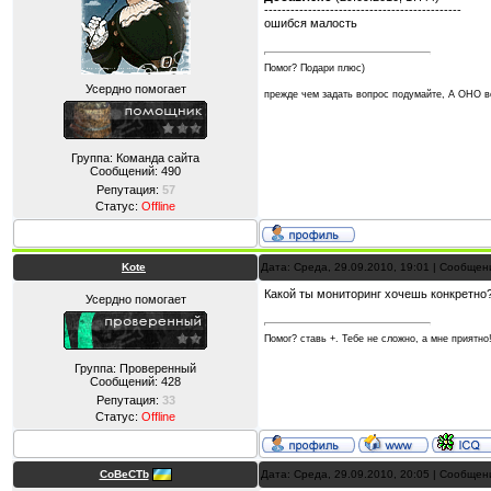
---------------------------------------------
ошибся малость
Помог? Подари плюс)
Усердно помогает
прежде чем задать вопрос подумайте, А ОНО
Группа: Команда сайта
Сообщений:
490
Репутация:
57
Статус:
Offline
Kote
Дата: Среда, 29.09.2010, 19:01 | Сообще
Какой ты мониторинг хочешь конкретно?
Усердно помогает
Помог? ставь +. Тебе не сложно, а мне приятно
Группа: Проверенный
Сообщений:
428
Репутация:
33
Статус:
Offline
CoBeCTb
Дата: Среда, 29.09.2010, 20:05 | Сообще