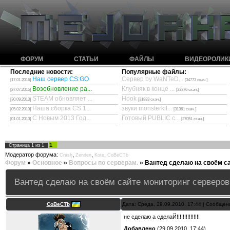
ФОРУМ
СТАТЬИ
ФАЙЛЫ
ВИДЕОРОЛИК
Последние новости:
Популярные файлы:
Наш сервер CS:GO
Сервер by WaNTeD...
[17.01.2016]
[34773 скач.]
Возобновление ра...
Клубняк в конце ...
[27.07.2015]
[33376 скач.]
STEAM обновляет ...
Hook
[30.09.2013]
[31833 скач.]
Наша сборка CS 1...
звуки monsterkil...
[05.02.2013]
[31361 скач.]
С Новым 2013 Год...
Готовый PUBLIC с...
[01.01.2013]
[27051 скач.]
1
Страница
1
из
1
Модератор форума:
,
,
,
Crash
Zenden
Kote
CoBeCTb
Форум
»
Основное
»
Вопросы по серверам.
»
Вантед сделаю на своём са
Вантед сделаю на своём сайте мониторинг серверов
CoBeCTb
Дата: Среда, 29.09.2010, 17:44 | Сообще
не сделаю а сделаЙ!!!!!!!!!!!!!!!
Добавлено
(29.09.2010, 17:44)