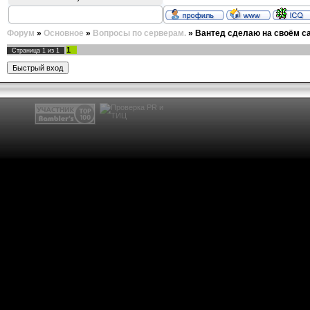
Форум
»
Основное
»
Вопросы по серверам.
»
Вантед сделаю на своём са
1
Страница
1
из
1