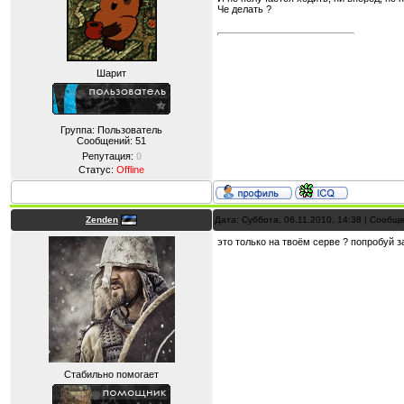
Че делать ?
Шарит
Группа: Пользователь
Сообщений:
51
Репутация:
0
Статус:
Offline
Zenden
Дата: Суббота, 06.11.2010, 14:38 | Сообщ
это только на твоём серве ? попробуй з
Стабильно помогает