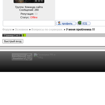
Группа: Команда сайта
Сообщений:
280
Репутация:
53
Статус:
Offline
Форум
»
Основное
»
Вопросы по серверам.
»
У меня проблемка !!!
1
Страница
1
из
1