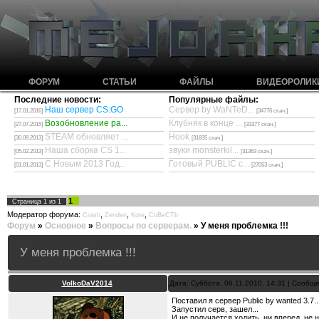
ФОРУМ
СТАТЬИ
ФАЙЛЫ
ВИДЕОРОЛИК
Последние новости:
Популярные файлы:
Наш сервер CS:GO
Сервер by WaNTeD...
[17.01.2016]
[34776 скач.]
Возобновление ра...
Клубняк в конце ...
[27.07.2015]
[33377 скач.]
STEAM обновляет ...
Hook
[30.09.2013]
[31835 скач.]
Наша сборка CS 1...
звуки monsterkil...
[05.02.2013]
[31363 скач.]
С Новым 2013 Год...
Готовый PUBLIC с...
[01.01.2013]
[27053 скач.]
1
Страница
1
из
1
Модератор форума:
,
,
,
Crash
Zenden
Kote
CoBeCTb
Форум
»
Основное
»
Вопросы по серверам.
»
У меня проблемка !!!
У меня проблемка !!!
VolkoDaV2014
Дата: Суббота, 06.11.2010, 14:31 | Сообщ
Поставил я сервер Public by wanted 3.7...
Запустил серв, зашел...
И не получается ходить, ни вперед, не н