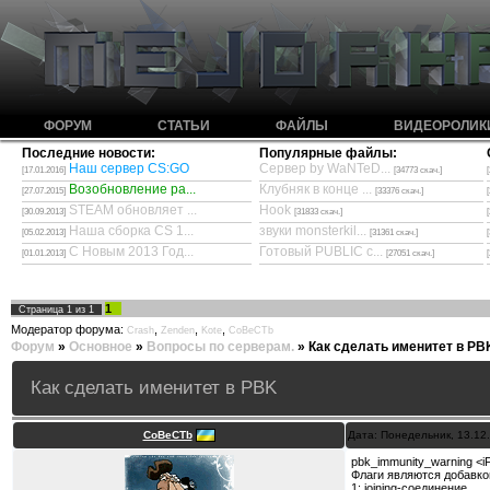
ФОРУМ
СТАТЬИ
ФАЙЛЫ
ВИДЕОРОЛИК
Последние новости:
Популярные файлы:
Наш сервер CS:GO
Сервер by WaNTeD...
[17.01.2016]
[34773 скач.]
Возобновление ра...
Клубняк в конце ...
[27.07.2015]
[33376 скач.]
STEAM обновляет ...
Hook
[30.09.2013]
[31833 скач.]
Наша сборка CS 1...
звуки monsterkil...
[05.02.2013]
[31361 скач.]
С Новым 2013 Год...
Готовый PUBLIC с...
[01.01.2013]
[27051 скач.]
1
Страница
1
из
1
Модератор форума:
,
,
,
Crash
Zenden
Kote
CoBeCTb
Форум
»
Основное
»
Вопросы по серверам.
»
Как сделать имeнитет в PB
Как сделать имeнитет в PBK
CoBeCTb
Дата: Понедельник, 13.12
pbk_immunity_warning <i
Флаги являются добавко
1: joining-соединение