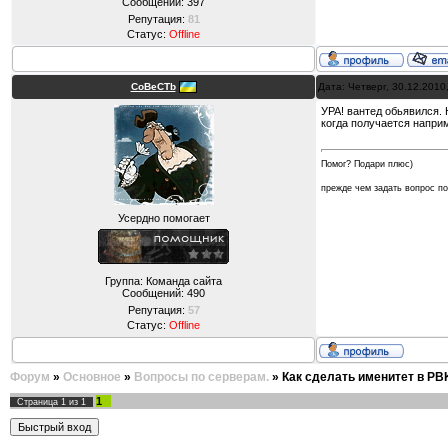
Сообщений:
397
Репутация:
81
Статус:
Offline
CoBeCTb
Дата: Четверг, 30.12.2010
УРА! вантед обьявился. 
когда получается наприм
Помог? Подари плюс)
прежде чем задать вопрос 
Усердно помогает
Группа: Команда сайта
Сообщений:
490
Репутация:
57
Статус:
Offline
Форум
»
Основное
»
Вопросы по серверам.
»
Как сделать имeнитет в PB
1
Страница
1
из
1