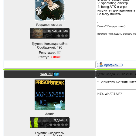
2: spectating-спектр
4: being AFK-в игре
имунитет для админов в 
не могу понять
Усердно помогает
Помог? Подари плюс)
прежде чем задать вопрос 
Группа: Команда сайта
Сообщений:
490
Репутация:
57
Статус:
Offline
WaNTeD
Дата: Среда, 29.12.2010,
что именно хочешь иму
HEY, WHAT'S UP?
Admin
Группа: Создатель