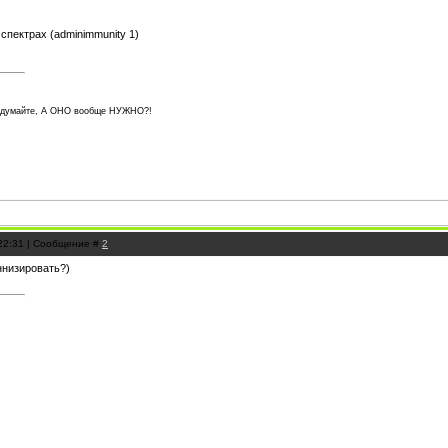
спектрах (adminimmunity 1)
подумайте, А ОНО вообще НУЖНО?!
 22:31 | Сообщение #
2
ннизировать?)