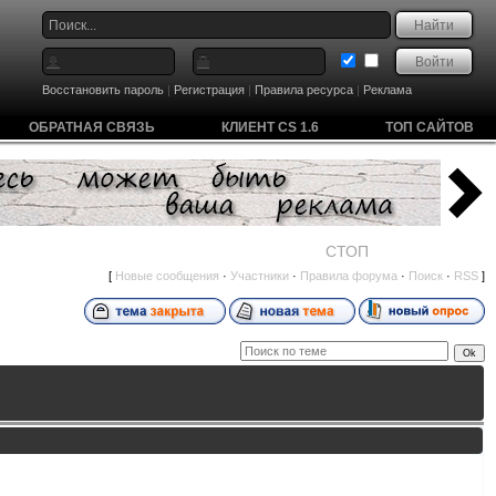
Восстановить пароль
|
Регистрация
|
Правила ресурса
|
Реклама
ОБРАТНАЯ СВЯЗЬ
КЛИЕНТ CS 1.6
ТОП САЙТОВ
СТОП
[
Новые сообщения
·
Участники
·
Правила форума
·
Поиск
·
RSS
]