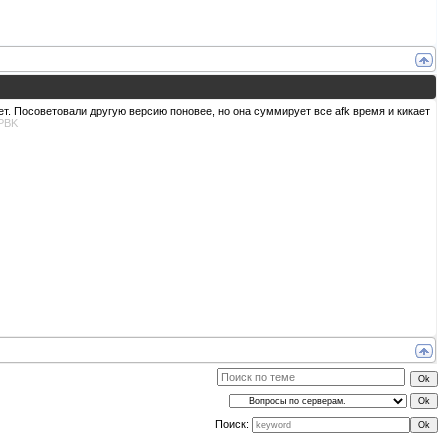
ает. Посоветовали другую версию поновее, но она суммирует все afk время и кикает
PBK
Поиск: