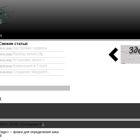
И
Свежие статьи:
Настройка сервера...
[25.01.2016]
Разбор server.cfg...
[24.01.2016]
Установка steam с...
[24.01.2016]
Изменения в Count...
[30.09.2013]
Создание Waypoint...
[24.02.2013]
K
.2010, 22:06 | Сообщение #
1
Flags> -- флаги для определения кика
й