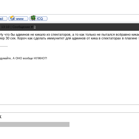
, 13:10 | Сообщение #
3
Ну что бы админов не кикало из спектаторов, а то как только не пытался всёравно кик
ер 30 сек. Короч как сделать иммунитет для админов от кика в спектаторах в плагине
подумайте, А ОНО вообще НУЖНО?!
K