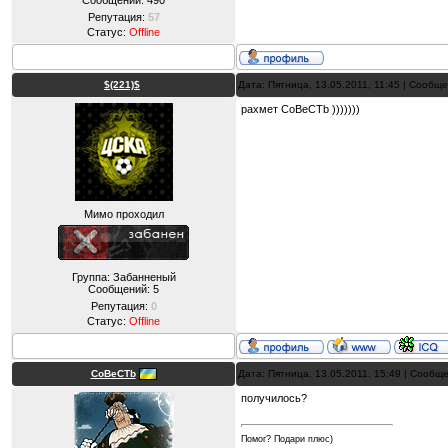
Сообщений:
490
Репутация:
57
Статус:
Offline
$(221)$
Дата: Пятница, 13.05.2011, 11:45 | Сообщ
рахмет CoBeCTb )))))))
Мимо проходил
Группа: Забанненый
Сообщений:
5
Репутация:
0
Статус:
Offline
CoBeCTb
Дата: Пятница, 13.05.2011, 15:49 | Сообщ
получилось?
Помог? Подари плюс)