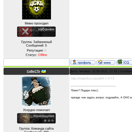
Мимо проходил
Группа: Забанненый
Сообщений:
5
Репутация:
0
Статус:
Offline
CoBeCTb
Дата: Четверг, 12.05.2011, 17:43 | Сообщ
http://mejorka.ru/publ/3-1-0-71
Помог? Подари плюс)
прежде чем задать вопрос подумайте, А ОНО
Усердно помогает
Группа: Команда сайта