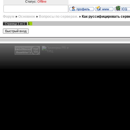
Статус:
Offline
Форум
»
Основное
»
Вопросы по серверам.
»
Как руссифицировать серв
1
Страница
1
из
1