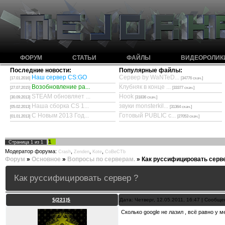
ФОРУМ
СТАТЬИ
ФАЙЛЫ
ВИДЕОРОЛИК
Последние новости:
Популярные файлы:
Наш сервер CS:GO
Сервер by WaNTeD...
[17.01.2016]
[34776 скач.]
Возобновление ра...
Клубняк в конце ...
[27.07.2015]
[33377 скач.]
STEAM обновляет ...
Hook
[30.09.2013]
[31836 скач.]
Наша сборка CS 1...
звуки monsterkil...
[05.02.2013]
[31364 скач.]
С Новым 2013 Год...
Готовый PUBLIC с...
[01.01.2013]
[27053 скач.]
1
Страница
1
из
1
Модератор форума:
,
,
,
Crash
Zenden
Kote
CoBeCTb
Форум
»
Основное
»
Вопросы по серверам.
»
Как руссифицировать серв
Как руссифицировать сервер ?
$(221)$
Дата: Четверг, 12.05.2011, 16:47 | Сообщ
Сколько google не лазил , всё равно у ме