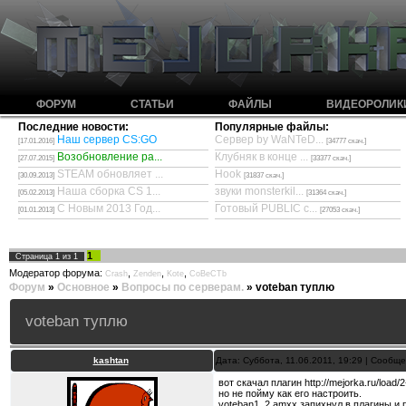
ФОРУМ
СТАТЬИ
ФАЙЛЫ
ВИДЕОРОЛИК
Последние новости:
Популярные файлы:
Наш сервер CS:GO
Сервер by WaNTeD...
[17.01.2016]
[34777 скач.]
Возобновление ра...
Клубняк в конце ...
[27.07.2015]
[33377 скач.]
STEAM обновляет ...
Hook
[30.09.2013]
[31837 скач.]
Наша сборка CS 1...
звуки monsterkil...
[05.02.2013]
[31364 скач.]
С Новым 2013 Год...
Готовый PUBLIC с...
[01.01.2013]
[27053 скач.]
1
Страница
1
из
1
Модератор форума:
,
,
,
Crash
Zenden
Kote
CoBeCTb
Форум
»
Основное
»
Вопросы по серверам.
»
voteban туплю
voteban туплю
kashtan
Дата: Суббота, 11.06.2011, 19:29 | Сообщ
вот скачал плагин http://mejorka.ru/load/
но не пойму как его настроить.
voteban1_2.amxx запихнул в плагины и 