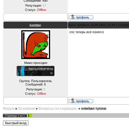
Сообщений:
490
Репутация:
57
Статус:
Offline
kashtan
Дата: Суббота, 11.06.2011, 22:59 | Сообщ
спс теперь всё понял=)
Мимо проходил
Группа: Пользователь
Сообщений:
6
Репутация:
0
Статус:
Offline
Форум
»
Основное
»
Вопросы по серверам.
»
voteban туплю
1
Страница
1
из
1