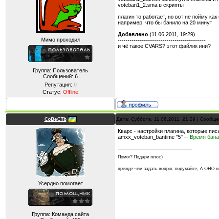
voteban1_2.sma в скрипты
плагин то работает, но вот не пойму как 
например, что бы банило на 20 минут
Добавлено
(11.06.2011, 19:29)
Мимо проходил
---------------------------------------------
и чё такое CVARS? этот файлик ини?
Группа: Пользователь
Сообщений:
6
Репутация:
0
Статус:
Offline
CoBeCTb
Дата: Суббота, 11.06.2011, 21:29 | Сообщ
Кварс - настройки плагина, которые писа
amxx_voteban_bantime "5" --
Время бана
Помог? Подари плюс)
прежде чем задать вопрос подумайте, А ОНО
Усердно помогает
Группа: Команда сайта