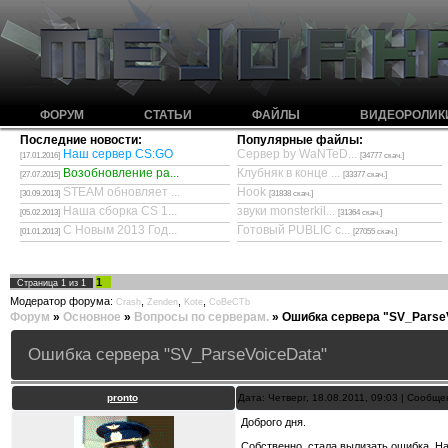
ФОРУМ
СТАТЬИ
ФАЙЛЫ
ВИДЕОРОЛИК
Последние новости:
Популярные файлы:
Наш сервер CS:GO
Сервер by WaNTeD...
[17.01.2016]
[34777 скач.]
Возобновление ра...
Клубняк в конце ...
[27.07.2015]
[33377 скач.]
STEAM обновляет ...
Hook
[30.09.2013]
[31838 скач.]
Наша сборка CS 1...
звуки monsterkil...
[05.02.2013]
[31364 скач.]
С Новым 2013 Год...
Готовый PUBLIC с...
[01.01.2013]
[27055 скач.]
1
Страница
1
из
1
Модератор форума:
,
,
,
Crash
Zenden
Kote
CoBeCTb
Форум
»
Основное
»
Вопросы по серверам.
»
Ошибка сервера "SV_Parse
Ошибка сервера "SV_ParseVoiceData"
pronto
Дата: Четверг, 18.08.2011, 09:03 | Сообщ
Доброго дня.
Собственно, стала вылизать ошибка. На