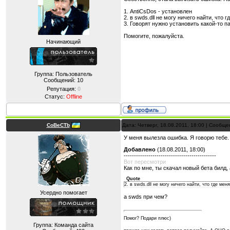
1. AntiCsDos - установлен
2. в swds.dll не могу ничего найти, что
3. Говорят нужно установить какой-то па
Помогите, пожалуйста.
Начинающий
Группа: Пользователь
Сообщений:
10
Репутация:
0
Статус:
Offline
CoBeCTb
Дата: Четверг, 18.08.2011, 18:00 | Сообщ
У меня вылезла ошибка. Я говорю тебе.
Добавлено
(18.08.2011, 18:00)
---------------------------------------------
Вот пересмотри
Как по мне, ты скачал новый бета билд,
Quote
2. в swds.dll не могу ничего найти, что где ме
Усердно помогает
а swds при чем?
Помог? Подари плюс)
Группа: Команда сайта