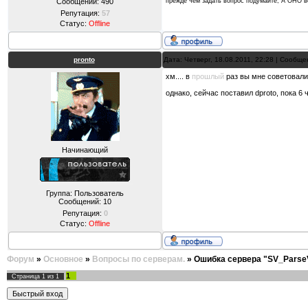
прежде чем задать вопрос подумайте, А ОНО
Сообщений:
490
Репутация:
57
Статус:
Offline
pronto
Дата: Четверг, 18.08.2011, 22:28 | Сообщ
хм.... в
прошлый
раз вы мне советовали 
однако, сейчас поставил dproto, пока 6
Начинающий
Группа: Пользователь
Сообщений:
10
Репутация:
0
Статус:
Offline
Форум
»
Основное
»
Вопросы по серверам.
»
Ошибка сервера "SV_Parse
1
Страница
1
из
1