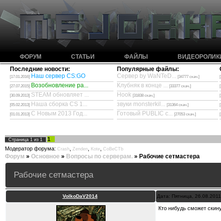
ФОРУМ
СТАТЬИ
ФАЙЛЫ
ВИДЕОРОЛИК
Последние новости:
Популярные файлы:
Наш сервер CS:GO
Сервер by WaNTeD...
[17.01.2016]
[34777 скач.]
Возобновление ра...
Клубняк в конце ...
[27.07.2015]
[33377 скач.]
STEAM обновляет ...
Hook
[30.09.2013]
[31838 скач.]
Наша сборка CS 1...
звуки monsterkil...
[05.02.2013]
[31364 скач.]
С Новым 2013 Год...
Готовый PUBLIC с...
[01.01.2013]
[27053 скач.]
1
Страница
1
из
1
Модератор форума:
,
,
,
Crash
Zenden
Kote
CoBeCTb
Форум
»
Основное
»
Вопросы по серверам.
»
Рабочие сетмастера
Рабочие сетмастера
VolkoDaV2014
Дата: Пятница, 26.08.201
Кто нибудь сможет скин