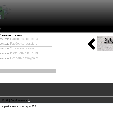
И
Свежие статьи:
Настройка сервера...
[25.01.2016]
Разбор server.cfg...
[24.01.2016]
Установка steam с...
[24.01.2016]
Изменения в Count...
[30.09.2013]
Создание Waypoint...
[24.02.2013]
1, 12:37 | Сообщение #
1
уть рабочие сетмастера ???