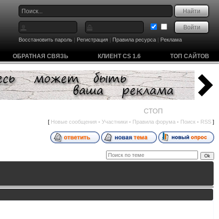
Восстановить пароль
|
Регистрация
|
Правила ресурса
|
Реклама
ОБРАТНАЯ СВЯЗЬ
КЛИЕНТ CS 1.6
ТОП САЙТОВ
СТОП
[
Новые сообщения
·
Участники
·
Правила форума
·
Поиск
·
RSS
]