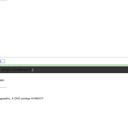
1, 16:10 | Сообщение #
2
чих.
подумайте, А ОНО вообще НУЖНО?!