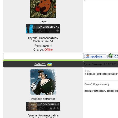
Шарит
Группа: Пользователь
Сообщений:
51
Репутация:
0
Статус:
Offline
CoBeCTb
Дата: Пятница, 26.08.201
Вот.
В конце немного нерабо
Помог? Подари плюс)
прежде чем задать вопрос 
Усердно помогает
Группа: Команда сайта