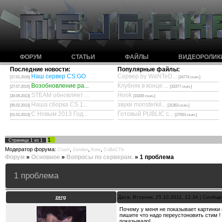
ФОРУМ
СТАТЬИ
ФАЙЛЫ
ВИДЕОРОЛИК
Последние новости:
Популярные файлы:
Наш сервер CS:GO
Сервер by WaNTeD...
[17.01.2016]
[34774 скач.]
Возобновление ра...
Клубняк в конце ...
[27.07.2015]
[33377 скач.]
STEAM обновляет ...
Hook
[30.09.2013]
[31835 скач.]
Наша сборка CS 1...
звуки monsterkil...
[05.02.2013]
[31363 скач.]
С Новым 2013 Год...
Готовый PUBLIC с...
[01.01.2013]
[27053 скач.]
1
Страница
1
из
1
Модератор форума:
,
,
,
Crash
Zenden
Kote
CoBeCTb
Форум
»
Основное
»
Вопросы по серверам.
»
1 проблема
1 проблема
zerg
Дата: Вторник, 25.10.2011, 12:34 | Сообщ
Почему у меня не показывает картинки н
пишите что надо переустоновить стим ! 
показывало!