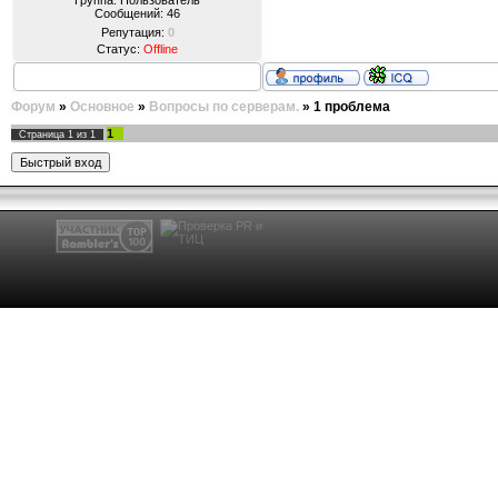
Группа: Пользователь
Сообщений:
46
Репутация:
0
Статус:
Offline
Форум
»
Основное
»
Вопросы по серверам.
»
1 проблема
1
Страница
1
из
1