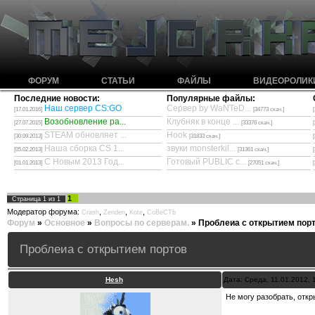
ФОРУМ
СТАТЬИ
ФАЙЛЫ
ВИДЕОРОЛИК
Последние новости:
Популярные файлы:
Наш сервер CS:GO
Сервер by WaNTeD...
[17.01.2016]
[34773 скач.]
Возобновление ра...
Клубняк в конце ...
[27.07.2015]
[33376 скач.]
STEAM обновляет ...
Hook
[30.09.2013]
[31833 скач.]
Наша сборка CS 1...
звуки monsterkil...
[05.02.2013]
[31361 скач.]
С Новым 2013 Год...
Готовый PUBLIC с...
[01.01.2013]
[27051 скач.]
1
Страница
1
из
1
Модератор форума:
,
,
,
Crash
Zenden
Kote
CoBeCTb
Форум
»
Основное
»
Вопросы по серверам.
»
Проблеиа с открытием пор
Проблеиа с открытием портов
Hesh
Дата: Среда, 11.01.2012,
Не могу разобрать, откры