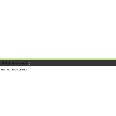
2, 11:36 | Сообщение #
2
 как порты открывал