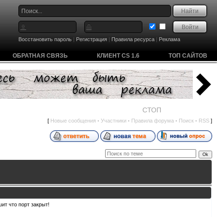
Восстановить пароль
|
Регистрация
|
Правила ресурса
|
Реклама
ОБРАТНАЯ СВЯЗЬ
КЛИЕНТ CS 1.6
ТОП САЙТОВ
СТОП
[
Новые сообщения
·
Участники
·
Правила форума
·
Поиск
·
RSS
]
шит что порт закрыт!