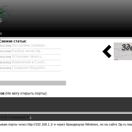
И
Свежие статьи:
Настройка сервера...
[25.01.2016]
Разбор server.cfg...
[24.01.2016]
Установка steam с...
[24.01.2016]
Изменения в Count...
[30.09.2013]
Создание Waypoint...
[24.02.2013]
тов
(Не могу открыть порты)
 13:19 | Сообщение #
1
ваю порты чезез http://192.168.1.1/ и через брандмауер Windows, но на сайте 2ip.ru пи