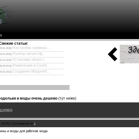
И
Свежие статьи:
Настройка сервера...
[25.01.2016]
Разбор server.cfg...
[24.01.2016]
Установка steam с...
[24.01.2016]
Изменения в Count...
[30.09.2013]
Создание Waypoint...
[24.02.2013]
 модельки и моды очень дешево
(тут ниже)
ешево
, 19:30 | Сообщение #
1
ны и моды для jailbreak мода