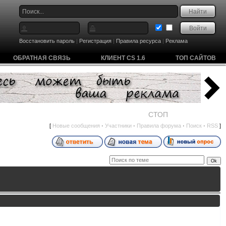
Восстановить пароль
|
Регистрация
|
Правила ресурса
|
Реклама
ОБРАТНАЯ СВЯЗЬ
КЛИЕНТ CS 1.6
ТОП САЙТОВ
СТОП
[
Новые сообщения
·
Участники
·
Правила форума
·
Поиск
·
RSS
]