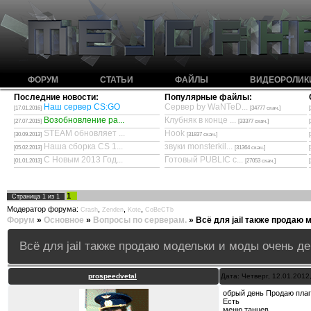
ФОРУМ
СТАТЬИ
ФАЙЛЫ
ВИДЕОРОЛИК
Последние новости:
Популярные файлы:
Наш сервер CS:GO
Сервер by WaNTeD...
[17.01.2016]
[34777 скач.]
Возобновление ра...
Клубняк в конце ...
[27.07.2015]
[33377 скач.]
STEAM обновляет ...
Hook
[30.09.2013]
[31837 скач.]
Наша сборка CS 1...
звуки monsterkil...
[05.02.2013]
[31364 скач.]
С Новым 2013 Год...
Готовый PUBLIC с...
[01.01.2013]
[27053 скач.]
1
Страница
1
из
1
Модератор форума:
,
,
,
Crash
Zenden
Kote
CoBeCTb
Форум
»
Основное
»
Вопросы по серверам.
»
Всё для jail также продаю
Всё для jail также продаю модельки и моды очень д
prospeedvetal
Дата: Четверг, 12.01.2012
обрый день Продаю плаги
Есть
меню танцев