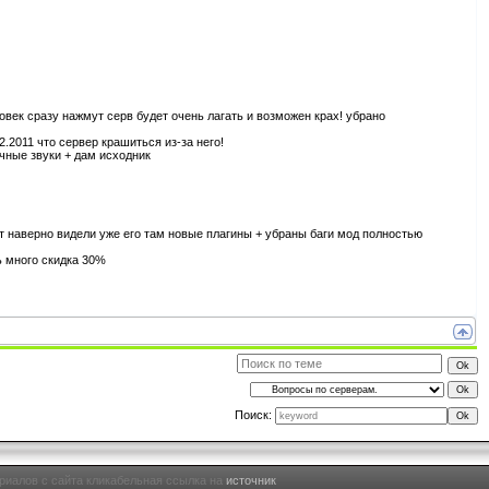
ловек сразу нажмут серв будет очень лагать и возможен крах! убрано
.2011 что сервер крашиться из-за него!
чные звуки + дам исходник
хит наверно видели уже его там новые плагины + убраны баги мод полностью
 много скидка 30%
Поиск:
риалов с сайта кликабельная ссылка на
источник