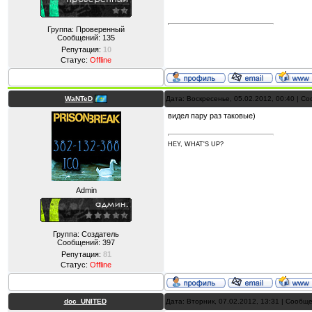
Группа: Проверенный
Сообщений:
135
Репутация:
10
Статус:
Offline
WaNTeD
Дата: Воскресенье, 05.02.2012, 00:40 | 
видел пару раз таковые)
HEY, WHAT'S UP?
Admin
Группа: Создатель
Сообщений:
397
Репутация:
81
Статус:
Offline
doc_UNITED
Дата: Вторник, 07.02.2012, 13:31 | Сообщ