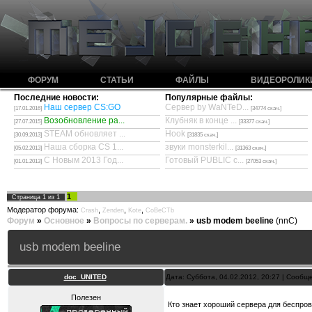
ФОРУМ
СТАТЬИ
ФАЙЛЫ
ВИДЕОРОЛИК
Последние новости:
Популярные файлы:
Наш сервер CS:GO
Сервер by WaNTeD...
[17.01.2016]
[34774 скач.]
Возобновление ра...
Клубняк в конце ...
[27.07.2015]
[33377 скач.]
STEAM обновляет ...
Hook
[30.09.2013]
[31835 скач.]
Наша сборка CS 1...
звуки monsterkil...
[05.02.2013]
[31363 скач.]
С Новым 2013 Год...
Готовый PUBLIC с...
[01.01.2013]
[27053 скач.]
1
Страница
1
из
1
Модератор форума:
,
,
,
Crash
Zenden
Kote
CoBeCTb
Форум
»
Основное
»
Вопросы по серверам.
»
usb modem beeline
(nnC)
usb modem beeline
doc_UNITED
Дата: Суббота, 04.02.2012, 20:27 | Сооб
Полезен
Кто знает хороший сервера для беспро