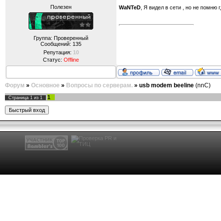
Полезен
WaNTeD
, Я видел в сети , но не помню 
Группа: Проверенный
Сообщений:
135
Репутация:
10
Статус:
Offline
Форум
»
Основное
»
Вопросы по серверам.
»
usb modem beeline
(nnC)
1
Страница
1
из
1