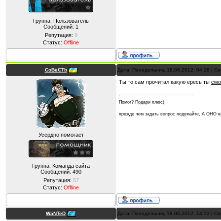
Группа: Пользователь
Сообщений:
1
Репутация:
0
Статус:
Offline
CoBeCTb
Дата: Понедельник, 18.06.2012, 04:36 | 
Ты то сам прочитал какую ересь ты
смо
Помог? Подари плюс)
прежде чем задать вопрос подумайте, А ОНО
Усердно помогает
Группа: Команда сайта
Сообщений:
490
Репутация:
57
Статус:
Offline
WaNTeD
Дата: Понедельник, 18.06.2012, 14:13 | 