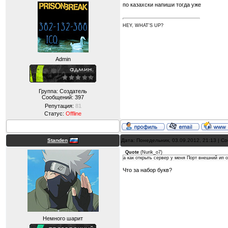
по казахски напиши тогда уже
HEY, WHAT'S UP?
Admin
Группа: Создатель
Сообщений:
397
Репутация:
81
Статус:
Offline
Standen
Дата: Понедельник, 03.09.2012, 21:13 | 
Quote
(
Nurik_o7
)
а как открыть сервер у меня Порт внешний ип 
Что за набор букв?
Немного шарит