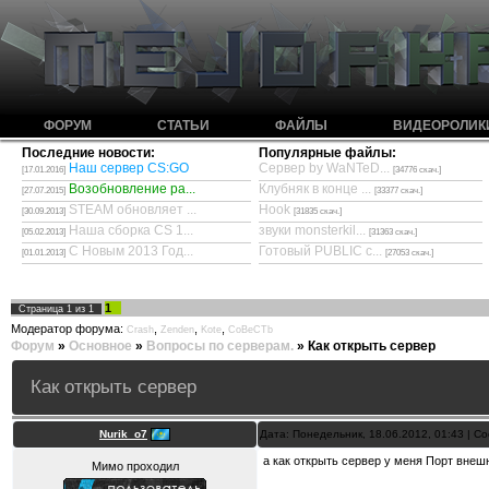
ФОРУМ
СТАТЬИ
ФАЙЛЫ
ВИДЕОРОЛИК
Последние новости:
Популярные файлы:
Наш сервер CS:GO
Сервер by WaNTeD...
[17.01.2016]
[34776 скач.]
Возобновление ра...
Клубняк в конце ...
[27.07.2015]
[33377 скач.]
STEAM обновляет ...
Hook
[30.09.2013]
[31835 скач.]
Наша сборка CS 1...
звуки monsterkil...
[05.02.2013]
[31363 скач.]
С Новым 2013 Год...
Готовый PUBLIC с...
[01.01.2013]
[27053 скач.]
1
Страница
1
из
1
Модератор форума:
,
,
,
Crash
Zenden
Kote
CoBeCTb
Форум
»
Основное
»
Вопросы по серверам.
»
Как открыть сервер
Как открыть сервер
Nurik_o7
Дата: Понедельник, 18.06.2012, 01:43 | 
а как открыть сервер у меня Порт внеш
Мимо проходил