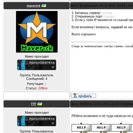
maverick
Дата: Воскресенье, 04.11.2012, 14:25 | С
1. Качаешь сервер
ссылка
2. Открываешь порт
ссылка
3. Если у тебя IP меняется то скачай 
Если возникнут вопросы, задавай их н
Всего хорошего
Следи за чемпионатами, смотри стримы, скачай
Мимо проходил
Группа: Пользователь
Сообщений:
4
Репутация:
0
Статус:
Offline
TTF
Дата: Суббота, 12.01.2013, 22:13 | Сооб
Мимо проходил
РЕбята возможно я не туда написал но 
Группа: Пользователь