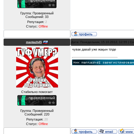
Группа: Проверенный
Сообщений:
33
Репутация:
2
Статус:
Offline
mantazh45
Дата: Понедельник, 15.10.2012, 12:55 | 
чувак давай уже жақын тілде
Стабильно помогает
Группа: Проверенный
Сообщений:
220
Репутация:
20
Статус:
Offline