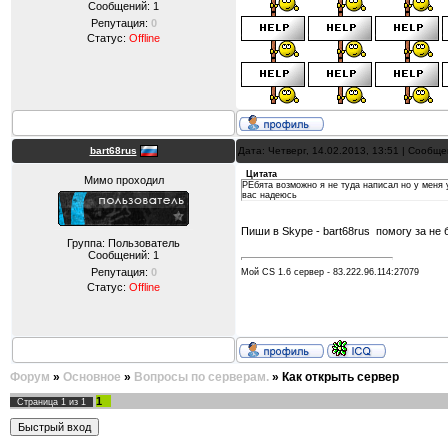
Сообщений:
1
Репутация:
0
Статус:
Offline
bart68rus
Дата: Четверг, 14.02.2013, 13:51 | Сообщ
Цитата
Мимо проходил
РЕбята возможно я не туда написал но у меня 
вас надеюсь
Пиши в Skype - bart68rus помогу за не
Группа: Пользователь
Сообщений:
1
Репутация:
0
Мой CS 1.6 сервер - 83.222.96.114:27079
Статус:
Offline
Форум
»
Основное
»
Вопросы по серверам.
»
Как открыть сервер
1
Страница
1
из
1