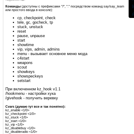
Команды
(доступны с префиксами "/", "." посредством команд say/say_team
или простого ввода в консоле):
cp, checkpoint, check
tele, gc, gocheck, tp
stuck, unstuck
reset
pause, unpause
start
showtime
vip, vips, admin, admins
menu - вызывает основное меню мода
c4start
weapons
scout
showkeys
showspeckeys
setstart
При включенном kz_hook v1.1
/hookmenu - настройки хука
/givehook - получить веревку
Cvars (думаю тут все и так понятно):
kz_enable <1/0>
kz_checkpoint <1/0>
kz_stuck <1/0>
kz_start <1/0>
kz_vip <1/0>
kz_disablebuy <1/0>
kz_disableradio <1/0>