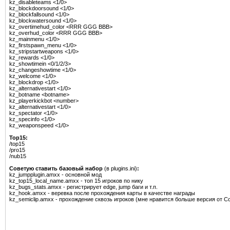
kz_disableteams <1/0>
kz_blockdoorsound <1/0>
kz_blockfallsound <1/0>
kz_blockwatersound <1/0>
kz_overtimehud_color <RRR GGG BBB>
kz_overhud_color <RRR GGG BBB>
kz_mainmenu <1/0>
kz_firstspawn_menu <1/0>
kz_stripstartweapons <1/0>
kz_rewards <1/0>
kz_showtimein <0/1/2/3>
kz_changeshowtime <1/0>
kz_welcome <1/0>
kz_blockdrop <1/0>
kz_alternativestart <1/0>
kz_botname <botname>
kz_playerkickbot <number>
kz_alternativestart <1/0>
kz_spectator <1/0>
kz_specinfo <1/0>
kz_weaponspeed <1/0>
Top15:
/top15
/pro15
/nub15
Советую ставить базовый набор
(в plugins.ini)
:
kz_jumpplugin.amxx - основной мод
kz_top15_local_name.amxx - топ 15 игроков по нику
kz_bugs_stats.amxx - регистрирует edge, jump баги и т.п.
kz_hook.amxx - веревка после прохождения карты в качестве награды
kz_semiclip.amxx - прохождение сквозь игроков (мне нравится больше версия от 