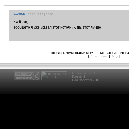
WaNTeD
| 02.03.2012 | 07:00
окей кэп,
вообщето я уже указал этот источник. да, этот лучше
Добавлять комментарии могут только зарегистриров
[
Регистрация
|
Вход
]
Онлайн всего:
1
Гостей:
1
Пользователей:
0