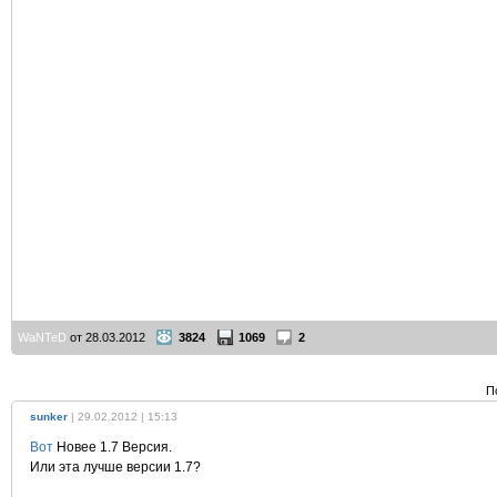
WaNTeD
от 28.03.2012
3824
1069
2
П
sunker
| 29.02.2012 | 15:13
Вот
Новее 1.7 Версия.
Или эта лучше версии 1.7?