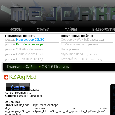
ФОРУМ
СТАТЬИ
ФАЙЛЫ
ВИДЕОРОЛИК
Последние новости:
Популярные файлы:
Наш сервер CS:GO
Сервер by WaNTeD...
[17.01.2016]
[34773 скач.]
Возобновление ра...
Клубняк в конце ...
[27.07.2015]
[33376 скач.]
STEAM обновляет ...
Hook
[30.09.2013]
[31833 скач.]
Наша сборка CS 1...
звуки monsterkil...
[05.02.2013]
[31361 скач.]
С Новым 2013 Год...
Готовый PUBLIC с...
[01.01.2013]
[27051 скач.]
Главная
»
Файлы
»
CS 1.6 Плагины
KZ Arg Mod
·
[162 кб]
Автор:
ReymonARG
Версия:
1.0.005 стабильная
Описание:
Отличный мод для Jump/Kreedz сервера.
Мод включает в себя
kz_jumpplugin\kz_semiclip\kz_fakebot\kz_auto_add_spawns\kz_top15\kz_hook\
kz_autobhop.